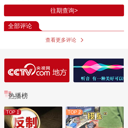
兰堡举行美伊第二轮
斯兰堡继续谈判
判桌 万斯将再
往期查询>
谈判
全部评论
查看更多评论
热播榜
TOP 1
TOP 2