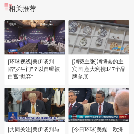
相关推荐
[环球视线]美伊谈判
[消费主张]消博会的主
陷“罗生门”？以自曝被
宾国 意大利携147个品
白宫“抛弃”
牌参展
[共同关注]美伊谈判与
[今日环球]美媒：欧洲