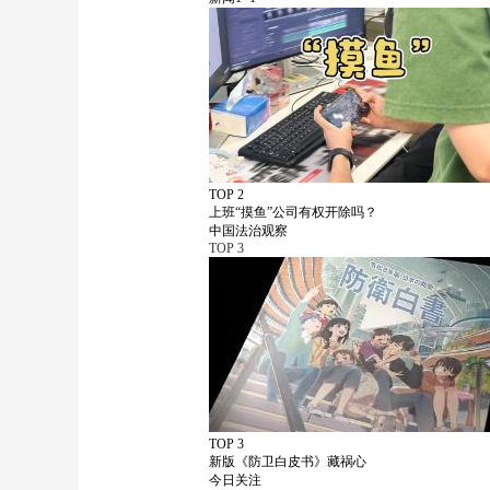
TOP 2
上班“摸鱼”公司有权开除吗？
中国法治观察
TOP
3
TOP 3
新版《防卫白皮书》藏祸心
今日关注