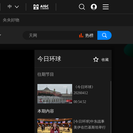
中
央央好物
热榜
今日环球
收藏
[今日环球]中国
正在播放
（内蒙古）自由贸易试验区揭
往期节目
牌
《今日环球》
20260412
00:54:52
本期内容
合体育
亚冬会
[今日环球]中东战事
美伊在巴基斯坦举行