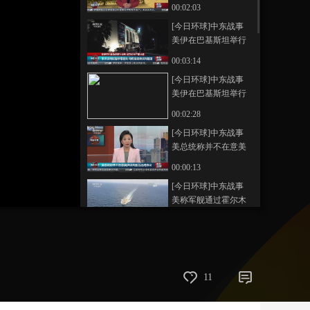
谈判 双方仍存严重分
00:02:03
歧 双方谈判一度遇阻
艺术
汽车
数智
5G
产业+
[今日环球]中东战事
后继续推进
美伊在巴基斯坦举行
时尚
天气
才艺
网展
央央好物
谈判 双方仍存严重分
00:03:14
歧 本次谈判议程非常
[今日环球]中东战事
密集 均有意加快谈判
美伊在巴基斯坦举行
速度
谈判 双方仍存严重分
00:02:28
歧 白宫继续释放强硬
[今日环球]中东战事
信号
美总统称并不在意美
伊谈判能否达成协议
00:00:13
[今日环球]中东战事
美称军舰通过霍尔木
兹海峡 伊朗称迫使其
00:01:49
返航
[今日环球]中东战事
伊朗媒体：伊美谈判
期间霍尔木兹海峡通
00:00:20
11
行仍受管控
[今日环球]中东战事
美媒称更多证据证实