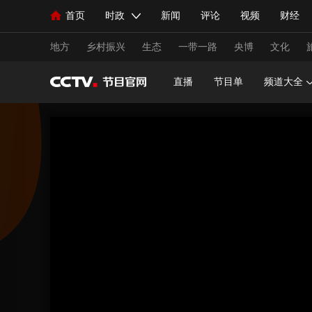
首页
时政
新闻
评论
视频
财经
人民领袖习近平
直播
海外频道
片库
iPanda
栏目大全
联播+
English
中国领导人
节目单
Монгол
听音
央视快评
微视频
习
地方
乡村振兴
生态
一带一路
央博
文化
直播
节目单
频道大全
总台春晚
网络春晚
共产党员网
秧纪录
新闻
国内
国际
评论
经济
军事
人民领袖习近平
联播+
热解读
天天学习
视频
小央视频
小央直播
直播中国
熊猫
现场
前线
比划
快看
蓝海中国
新兵
体育
直播
竞猜
2026年世界杯
2026年
VIP会员
CCTV奥林匹克频道
生活体育大会