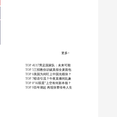
称“消灭黎真主党”是以
黎谈判前提
00:00:43
[今日环球]以军袭击加
沙中部难民营致6人死
亡
00:00:49
[今日环球]以民众举行
示威活动 呼吁以政府
立即停火
00:01:20
更多>
[今日环球]欧盟航空燃
油三周后或系统性短
TOP
4
U17男足国家队：未来可期
缺
TOP
5
三招教你识破真假全麦面包
00:01:50
TOP
6
美国为何盯上中国光模块？
[今日环球]斯洛伐克政
TOP
7
暗语引流？午夜直播间乱象
界人士：北约面临冷
TOP
8
“AI双星”上空有何新本领？
TOP
9
百年潮起 再现张謇传奇人生
战结束以来最严重信
00:02:28
任危机之一
[今日环球]俄称打击乌
军多个目标 乌称打击
俄油库
00:00:50