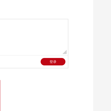
美军袭击伊朗平民
00:01:52
[今日环球]中东战事
伊朗外交部发言人：
伊朗随时准备应对违
00:01:04
反停火行为
[今日环球]中东战事
美国外交关系委员会
前主席：美国和以色
00:01:12
列在战略层面“输掉了
[今日环球]美伊在巴基
战争”
斯坦举行谈判 双方仍
存严重分歧 美伊均维
00:02:21
持强硬立场 谈判面临
[今日环球]美称在霍尔
艰巨挑战
木兹海峡启动扫雷作
业 伊朗称已迫使军舰
00:02:25
返航 “谈判与威慑并
[今日环球]以总理称
重”或将成为未来美伊
已“摧毁”伊朗核计划与
常态
导弹计划
00:00:33
[今日环球]以总理