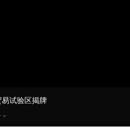
央博
非遗
文化
旅游
科普
健康
乐龄
阅读
云起
超级工厂
智敬中国
全民健康
颜选攻略
海洋
热播榜
总台企业白名单
贸易试验区揭牌
介