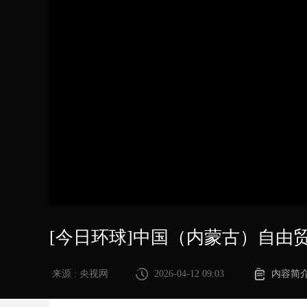
财经
教育
乡村振兴
生态环境
一带一路
大国智造
大国展会
大国保险
云顶对话
CCTV.节目官网
直播
节目单
栏目
片库
[今日环球]中国（内蒙古）自由
来源 : 央视网
2026-04-12 09:03
内容简