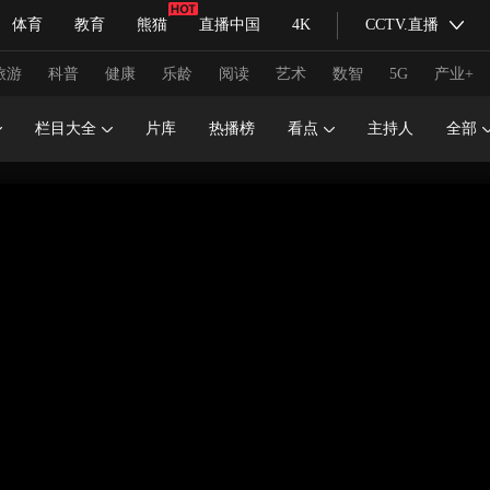
体育
教育
熊猫
直播中国
4K
CCTV.直播
式妙语
主持人
下载央视影音
热解读
天天学习
旅游
科普
健康
乐龄
阅读
艺术
数智
5G
产业+
栏目大全
片库
热播榜
看点
主持人
全部
纪录片网
国家大剧院
大型活动
科技
法治
文娱
人物
公益
图片
习式妙语
央视快评
央视网评
光华锐评
锋面
频道
VR/AR
4K专区
全景新闻
请入列
人生第一次
人生第二次
冬奥会
CBA
NBA
中超
国足
国际足球
网球
综
体育江湖
文化体育
冰雪道路
足球道路