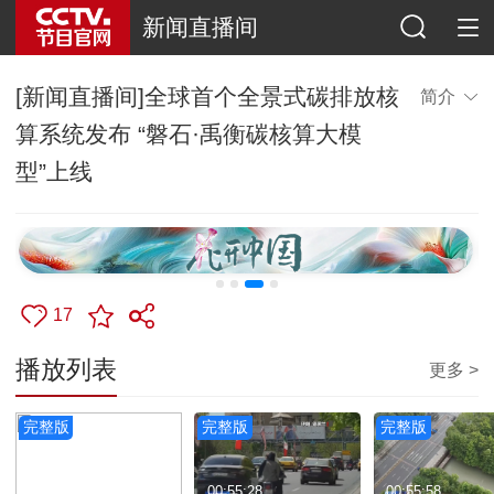
新闻直播间
[新闻直播间]全球首个全景式碳排放核
简介
算系统发布 “磐石·禹衡碳核算大模
型”上线
17
播放列表
更多 >
完整版
完整版
完整版
00:56:08
00:55:28
00:55:58