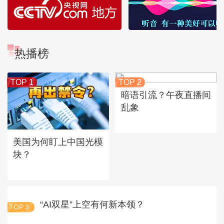
热播榜
TOP 1
TOP 2
暗语引流？午夜直播间
乱象
美国为何盯上中国光模
块？
“AI双星”上空有何新本领？
TOP
3