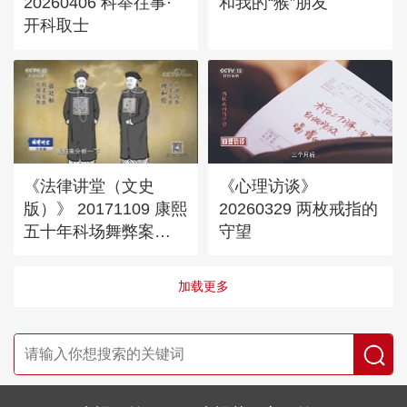
20260406 科举往事·
和我的“猴”朋友
开科取士
《法律讲堂（文史
《心理访谈》
版）》 20171109 康熙
20260329 两枚戒指的
五十年科场舞弊案
守望
（六）再派钦差 九人
死刑
加载更多