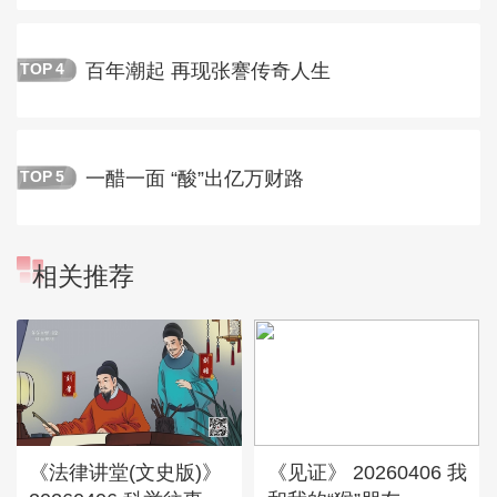
百年潮起 再现张謇传奇人生
TOP
4
一醋一面 “酸”出亿万财路
TOP
5
相关推荐
《法律讲堂(文史版)》
《见证》 20260406 我