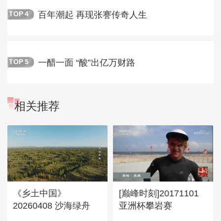
百年潮起 再现张謇传奇人生
TOP
4
一醋一面 “酸”出亿万财路
TOP
5
相关推荐
《乡土中国》
[巅峰时刻]20171101
20260408 沙海绿舟
亚洲杯攀岩赛