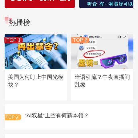
热播榜
TOP 1
TOP 2
美国为何盯上中国光模
暗语引流？午夜直播间
块？
乱象
“AI双星”上空有何新本领？
TOP
3