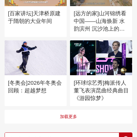
[百家讲坛]天津桥原建
[远方的家]山河锦绣看
于隋朝的大业年间
中国——山海焕新 水
韵滨州 沉沙池上的湿
地公园
[冬奥会]2026年冬奥会
[环球综艺秀]梅派传人
回顾：超越梦想
董飞表演昆曲经典曲目
《游园惊梦》
加载更多