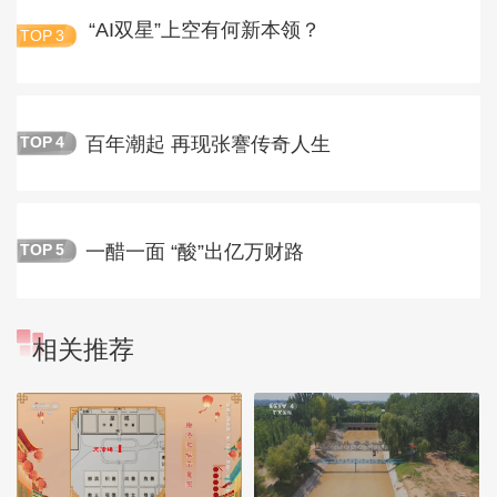
“AI双星”上空有何新本领？
TOP
3
百年潮起 再现张謇传奇人生
TOP
4
一醋一面 “酸”出亿万财路
TOP
5
相关推荐