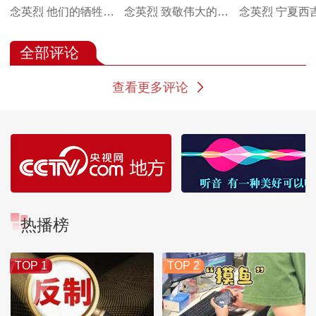
念英烈 他们的牺牲我
念英烈 致敬伟大的长
念英烈 宁夏西吉
们不会忘记
征
征会师之地祭英
怀先烈不忘初
全部评论
查看更多评论
热播榜
TOP 1
TOP 2