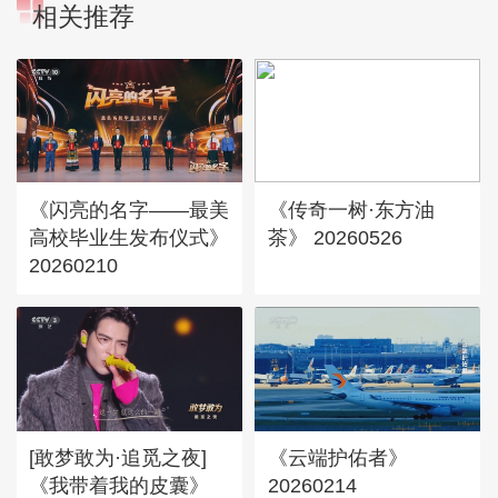
相关推荐
《闪亮的名字——最美
《传奇一树·东方油
高校毕业生发布仪式》
茶》 20260526
20260210
[敢梦敢为·追觅之夜]
《云端护佑者》
《我带着我的皮囊》
20260214