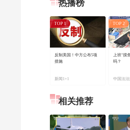
热播榜
TOP 1
TOP 2
反制美国！中方公布5项
上班“摸
措施
吗？
新闻1+1
中国法治
相关推荐