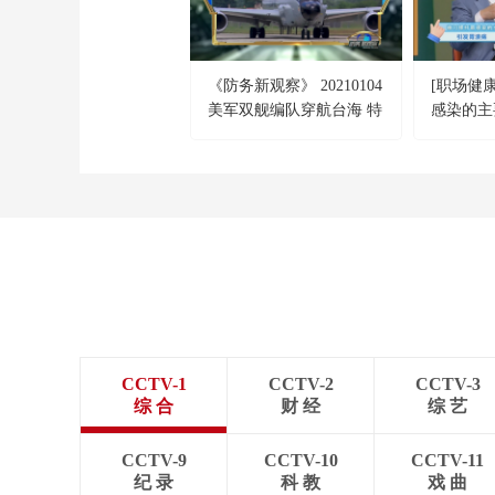
《防务新观察》 20210104
[职场健
美军双舰编队穿航台海 特
感染的主
朗普任期倒计时仍狂打“擦
边球”？
CCTV-1
CCTV-2
CCTV-3
综 合
财 经
综 艺
CCTV-9
CCTV-10
CCTV-11
纪 录
科 教
戏 曲