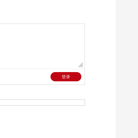
《防务新观察》
20260422 霍尔木兹海
峡是伊朗“核武器”？伊
00:25:24
朗拒绝出席谈判并称
《防务新观察》
进入100%战备状态
20260421 解放军跟监
警戒日本驱逐舰 东部
00:25:09
战区组织133号舰艇编
《防务新观察》
队过航横当水道
20260420 特朗普：伊
朗不会拥有核武器 乌
00:25:25
称俄军计划发动春夏
《防务新观察》
攻势
20260419 美伊新一轮
谈判前美军增兵中东
00:25:25
美防长威胁或将重启
《防务新观察》
作战行动
20260418 美战略侦察
无人机在中东坠毁 博
00:25:12
弈不停 霍尔木兹海
《防务新观察》
峡“开开关关”
20260417 日本新设部
门推进“无人装备”部署