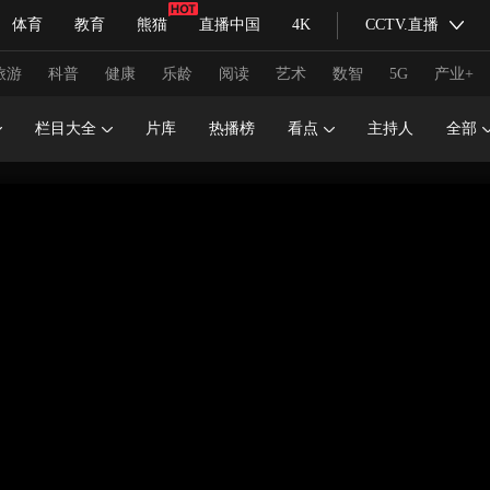
体育
教育
熊猫
直播中国
4K
CCTV.直播
式妙语
主持人
下载央视影音
热解读
天天学习
旅游
科普
健康
乐龄
阅读
艺术
数智
5G
产业+
栏目大全
片库
热播榜
看点
主持人
全部
纪录片网
国家大剧院
大型活动
科技
法治
文娱
人物
公益
图片
习式妙语
央视快评
央视网评
光华锐评
锋面
频道
VR/AR
4K专区
全景新闻
请入列
人生第一次
人生第二次
冬奥会
CBA
NBA
中超
国足
国际足球
网球
综
体育江湖
文化体育
冰雪道路
足球道路