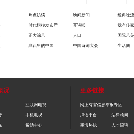
播
焦点访谈
晚间新闻
经典咏
法
时代楷模发布厅
开讲啦
我有传
然
正大综艺
人口
国际艺
眼
典籍里的中国
中国诗词大会
生活圈
概况
更多链接
互联网电视
网上有害信息举报专区
音
手机电视
辟谣平台
法律顾问
媒
帮助中心
望海热线
人才招聘