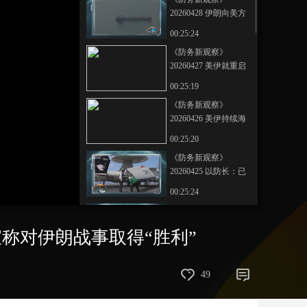
嫩南部“加沙化”
20260428 伊朗向美方
艺术
汽车
数智
5G
产业+
提出三阶段谈判方案
00:25:24
乌方提议在阿塞拜疆
时尚
天气
才艺
网展
央央好物
《防务新观察》
举行俄乌谈判
20260427 美伊就重启
谈判角力 美国军事经
00:25:19
济双线“绞杀”伊朗 伊
《防务新观察》
朗全面备战
20260426 美伊持续海
上对峙 美公布二战来
00:25:20
最大增幅国防预算
《防务新观察》
20260425 以防长：已
准备好重启与伊朗的
00:25:24
战争 美军被曝导弹库
《防务新观察》
存减半 伊朗公开展
20260424 泽连斯基“公
示“大杀器”
宣称对伊朗战事取得“胜利”
开质疑”特朗普 俄罗斯
00:25:15
组织超7万人生产自杀
《防务新观察》
式无人机
49
20260423 “舰”证2026
人民海军劈波斩浪 共
00:25:25
护和平蔚蓝航迹