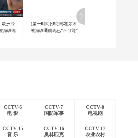
表团抵达巴基斯坦 伊
00:25:24
朗称缺乏信任 美军不
《防务新观察》
排除武力夺取伊朗浓
20260410 美方称美伊
缩铀
：欧洲冷
[第一时间]伊朗称霍尔木
[共同关注]哪个谈判有
停火为“脆弱休战” 伊
00:25:20
兹海峡巡
兹海峡通航现已“不可能”
展？霍尔木兹海峡很快
朗：武装部队的手仍
《防务新观察》
扣在扳机上
放？
20260409 停火首日局
势再次生变 伊朗称“谈
00:25:25
判基础已被破坏”
《防务新观察》
20260408 “最后期
限”前美伊双方同意停
00:25:10
火 美伊10日或在巴基
《防务新观察》
斯坦开启新一轮谈判
20260407 伊方称两天
击落美军12架军机 美
00:25:25
官员称伊朗“正在赢得
CCTV-6
CCTV-7
CCTV-8
《防务新观察》
这场战争”
电 影
国防军事
电视剧
20260406 伊朗针对美
隐身战机部署新防空
00:25:10
系统 美军全球调拨隐
CCTV-15
CCTV-16
CCTV-17
《防务新观察》
形巡航导弹对付伊朗
音 乐
奥林匹克
农业农村
20260405 美军一天内