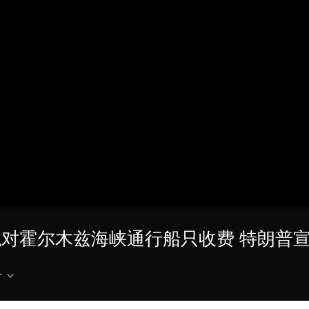
央博
非遗
文化
旅游
科普
健康
乐龄
阅读
云起
超级工厂
智敬中国
全民健康
颜选攻略
海洋
热播榜
总台企业白名单
 伊朗拟对霍尔木兹海峡通行船只收费 特朗普
介