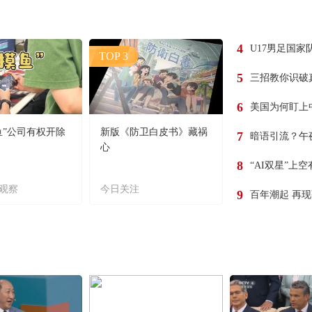
4
U17男足国家
TOP 3
5
三招教你识破
6
美国为何盯上
鱼”公司有权开除
新版《防卫白皮书》藏祸
7
暗语引流？午
心
8
“AI双星”上
观察
今日关注
9
百年潮起 再