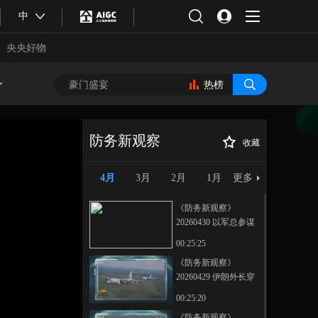
中
央央好物
热榜
防务新观察
收藏
《防务新观察》
正在播放
20260402 伊朗拟对霍尔木兹海
4月
3月
2月
1月
更多
峡通行船只收费 特朗普宣称对
伊朗战事取得“胜利”
《防务新观察》
20260430 以军总参谋
长称要“打满全年” 伊
00:25:25
朗黑客组织公布数千
《防务新观察》
中东美军信息
20260429 伊朗外长穿
合体育
亚冬会
梭外交访俄见普京 美
00:25:20
媒：以色列正将黎巴
《防务新观察》