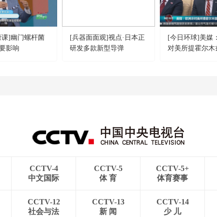
康课]幽门螺杆菌
[兵器面面观]视点·日本正
[今日环球]美媒
要影响
研发多款新型导弹
对美所提霍尔木
逻计划
CCTV-4
CCTV-5
CCTV-5+
中文国际
体 育
体育赛事
CCTV-12
CCTV-13
CCTV-14
社会与法
新 闻
少 儿