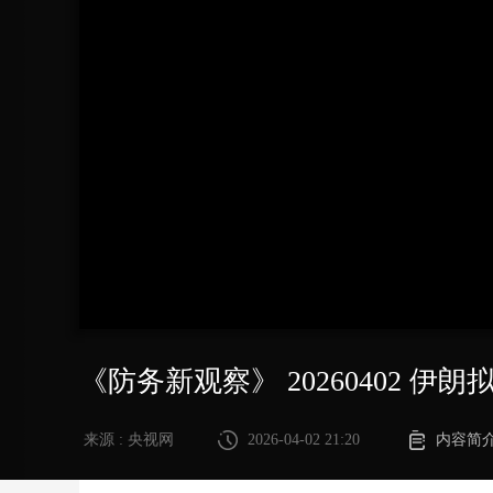
财经
教育
乡村振兴
生态环境
一带一路
大国智造
大国展会
大国保险
云顶对话
CCTV.节目官网
直播
节目单
栏目
片库
《防务新观察》 20260402
来源 : 央视网
2026-04-02 21:20
内容简