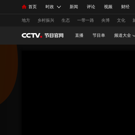
首页
时政
新闻
评论
视频
财经
人民领袖习近平
直播
海外频道
片库
iPanda
栏目大全
联播+
English
中国领导人
节目单
Монгол
听音
央视快评
微视频
习
地方
乡村振兴
生态
一带一路
央博
文化
直播
节目单
频道大全
总台春晚
网络春晚
共产党员网
秧纪录
新闻
国内
国际
评论
经济
军事
人民领袖习近平
联播+
热解读
天天学习
视频
小央视频
小央直播
直播中国
熊猫
现场
前线
比划
快看
蓝海中国
新兵
体育
直播
竞猜
2026年世界杯
2026年
VIP会员
CCTV奥林匹克频道
生活体育大会