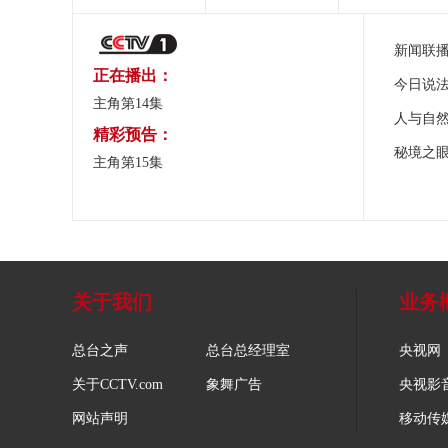
新闻联
正在播出：
今日说
主角第14集
人与自
精彩预告：
秘境之
主角第15集
关于我们
业务
总台之声
总台总经理室
央视网
关于CCTV.com
象舞广告
央视影
网站声明
移动传