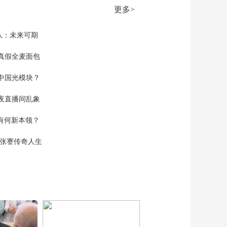
00:25:24
并首次派成建制作战
更多>
《防务新观察》
力量赴菲军演
20260416 俄乌互指对
方违反停火协议 乌克
队：未来可期
00:25:19
兰向中东推销“廉价防
《防务新观察》
空方案”
真假全麦面包
20260415 以军和黎真
主党在黎南部持续交
中国光模块？
00:25:24
战 美伊争夺霍尔木兹
《防务新观察》
海峡控制权
夜直播间乱象
20260414 美军封锁伊
朗港口海上交通 特朗
00:25:04
空有何新本领？
普考虑恢复对伊朗有
《防务新观察》
限军事打击
20260413 北约向日本
现张謇传奇人生
学习“哄特朗普开心”
00:25:24
驻日美军“不打招呼”出
《防务新观察》
兵中东
20260412 美伊面对面
谈判无果而终 美舰强
00:25:25
闯霍尔木兹海峡遭逼
《防务新观察》
退？
20260411 美伊谈判代