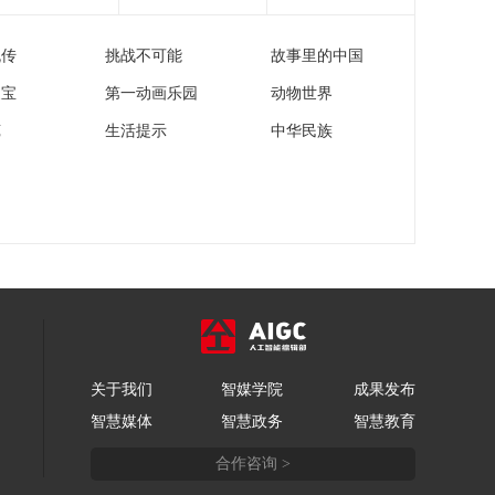
两架战机被击落 标志
00:25:21
性大桥两次遭袭 伊
流传
挑战不可能
故事里的中国
《防务新观察》
朗“锁定”反击目标
20260404 美军拆东墙
家宝
第一动画乐园
动物世界
补西墙 援乌装备或转
00:25:20
至中东 乌克兰能否转
苑
生活提示
中华民族
《防务新观察》
危为机？
20260403 “抵抗之
弧”再次联手打击以色
00:25:21
列 核心目标遮遮掩掩
《防务新观察》
特朗普反复“变脸”
20260402 伊朗拟对霍
尔木兹海峡通行船只
00:24:34
收费 特朗普宣称对伊
《防务新观察》
朗战事取得“胜利”
20260401 伊朗打击以
色列核心工业区 超五
00:25:15
万美军集结中东 美设4
关于我们
智媒学院
成果发布
月6日“最后期限”
智慧媒体
智慧政务
智慧教育
合作咨询 >