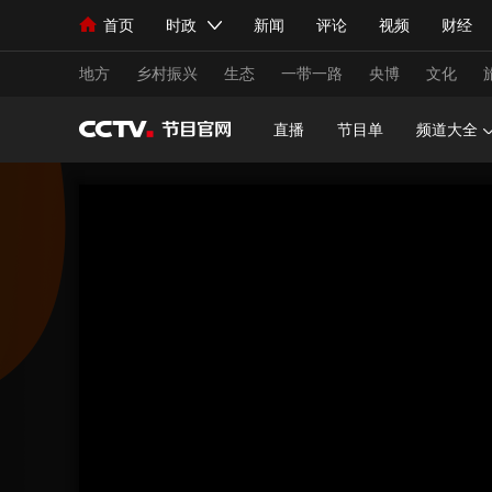
首页
时政
新闻
评论
视频
财经
人民领袖习近平
直播
海外频道
片库
iPanda
栏目大全
联播+
English
中国领导人
节目单
Монгол
听音
央视快评
微视频
习
地方
乡村振兴
生态
一带一路
央博
文化
直播
节目单
频道大全
总台春晚
网络春晚
共产党员网
秧纪录
新闻
国内
国际
评论
经济
军事
人民领袖习近平
联播+
热解读
天天学习
视频
小央视频
小央直播
直播中国
熊猫
现场
前线
比划
快看
蓝海中国
新兵
体育
直播
竞猜
2026年世界杯
2026
VIP会员
CCTV奥林匹克频道
生活体育大会