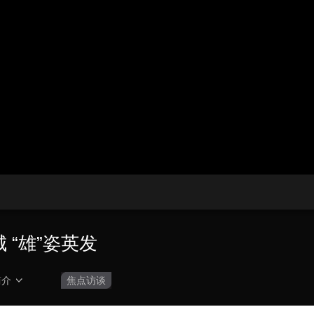
央博
非遗
文化
旅游
科普
健康
乐龄
阅读
云起
超级工厂
智敬中国
全民健康
颜选攻略
海洋
热播榜
总台企业白名单
城 “雄”姿英发
简介
焦点访谈