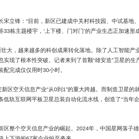
。
长宋立锋：“目前，新区已建成中关村科技园、中试基地、
33栋主题楼宇，‘上下楼、门对门’的产业生态正加速形成
断壮大，越来越多的科创成果转化落地。除了人工智能产
实现了根本性突破。记者来到了首颗“雄安造”卫星的生产
装配完成仅仅用时30小时。
安新区空天信息产业“从0到1”的重大跨越。而制造卫星
条低轨互联网平板卫星总装自动化流水线，创造了“当年
区整个空天信息产业的崛起。2024年，中国星网落子雄
链上下游的67家企业纷至沓来。