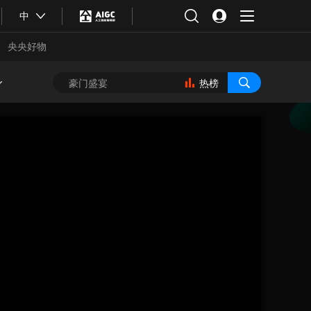
中
央央好物
热榜
合体育
亚冬会