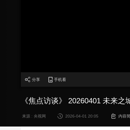
财经
教育
乡村振兴
生态环境
一带一路
大国智造
大国展会
大国保险
云顶对话
CCTV.节目官网
直播
节目单
栏目
片库
分享
手机看
《焦点访谈》 20260401 未来之
来源 : 央视网
2026-04-01 20:05
内容