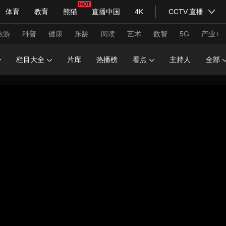
体育
教育
熊猫
直播中国
4K
CCTV.直播
式妙语
主持人
下载央视影音
热解读
天天学习
旅游
科普
健康
乐龄
阅读
艺术
数智
5G
产业+
栏目大全
片库
热播榜
看点
主持人
全部
纪录片网
国家大剧院
大型活动
科技
法治
文娱
人物
公益
图片
习式妙语
央视快评
央视网评
光华锐评
锋面
频道
VR/AR
4K专区
全景新闻
请入列
人生第一次
人生第二次
年冬奥会
CBA
NBA
中超
国足
国际足球
网球
综
体育江湖
文化体育
冰雪道路
足球道路