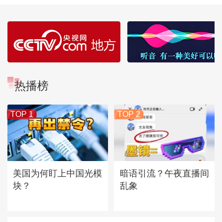
热播榜
TOP 1
TOP 2
美国为何盯上中国光模
暗语引流？午夜直播间
块？
乱象