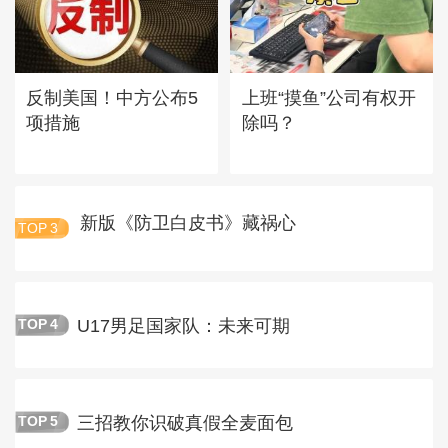
反制美国！中方公布5
上班“摸鱼”公司有权开
项措施
除吗？
新版《防卫白皮书》藏祸心
TOP
3
U17男足国家队：未来可期
TOP
4
三招教你识破真假全麦面包
TOP
5