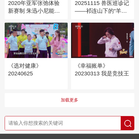
2020年亚军张弛体验
20251115 兽医巡诊记
新赛制 朱迅小尼能否
——祁连山下的“羊妈
听出他的声音
妈”
《选对健康》
《幸福账单》
20240625
20230313 我是竞技王
加载更多