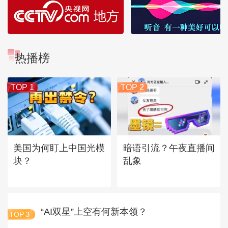
热播榜
TOP 1
TOP 2
美国为何盯上中国光模
暗语引流？午夜直播间
块？
乱象
“AI双星”上空有何新本领？
TOP
3