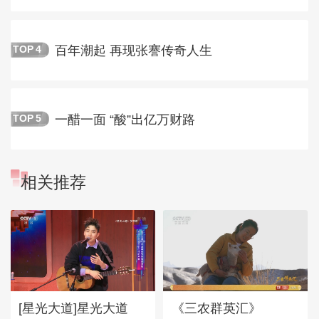
百年潮起 再现张謇传奇人生
TOP
4
一醋一面 “酸”出亿万财路
TOP
5
相关推荐
[星光大道]星光大道
《三农群英汇》