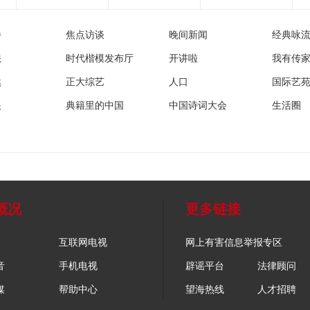
播
焦点访谈
晚间新闻
经典咏
法
时代楷模发布厅
开讲啦
我有传
然
正大综艺
人口
国际艺
眼
典籍里的中国
中国诗词大会
生活圈
概况
更多链接
互联网电视
网上有害信息举报专区
音
手机电视
辟谣平台
法律顾问
媒
帮助中心
望海热线
人才招聘