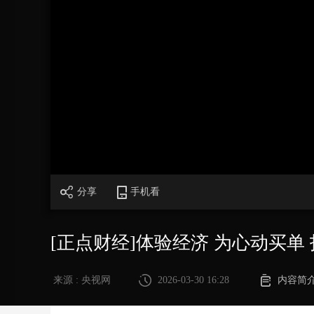
财经
教育
乡村振兴
生态环境
一带一路
大国智造
大国展会
大国保险
云顶对话
CCTV.节目官网
直播
节目单
栏目
片库
加
载
/
完
成
:
0%
分享
手机看
[正点财经]体验经济 为心动买单
来源 : 央视网
2026-03-30 16:28
内容简