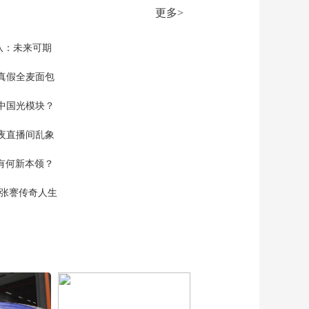
动全球市场 印度国内
更多>
化肥供应短缺 引发农
00:02:30
民担忧
[正点财经]今日香港股
队：未来可期
市三大指数收盘下跌
真假全麦面包
00:00:22
[正点财经]广西贺州：
中国光模块？
部分地区遭遇冰雹 农
作物受影响
00:01:22
夜直播间乱象
[正点财经]湖南岳阳：
冬候鸟远去 夏候鸟归
空有何新本领？
来
00:02:08
现张謇传奇人生
[正点财经]河北涞水：
杏花绽放吸引游客
00:01:04
[正点财经]春日露营人
气旺 户外经济持续发
力
00:02:08
[正点财经]户外用品订