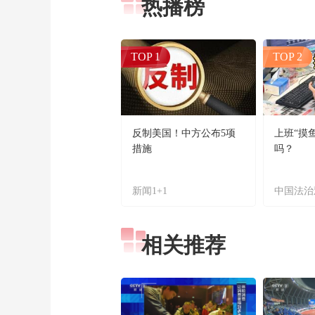
热播榜
TOP 1
TOP 2
反制美国！中方公布5项
上班“摸
措施
吗？
新闻1+1
中国法治
相关推荐