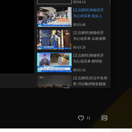
00:04:14
镇新玩法
艺术
汽车
数智
5G
产业+
[正点财经]体验经济
为心动买单 指尖上
时尚
天气
才艺
网展
央央好物
的“瓷”场 从体验消费
00:03:48
到全链增收
[正点财经]体验经济
为心动买单 从标准商
品到人人“手搓” “指尖
00:03:28
上的体验”重塑新消费
[正点财经]体验经济
为心动买单 财经快
评：你亲手摸过的 才
画
静
00:01:16
质
音
能叫做宝石
(m)
[正点财经]关注中东局
势 29日晚伊朗首都德
黑兰接连遭到两轮大
00:01:49
规模空袭
[正点财经]关注中东局
势 伊朗反对美方谈判
条件 称将坚持反击
00:01:41
11
[正点财经]关注中东局
势 英媒：美总统承认