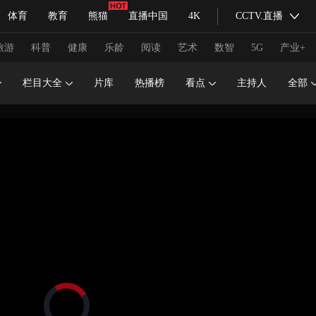
体育
教育
熊猫
直播中国
4K
CCTV.直播
式妙语
主持人
下载央视影音
热解读
天天学习
旅游
科普
健康
乐龄
阅读
艺术
数智
5G
产业+
栏目大全
片库
热播榜
看点
主持人
全部
纪录片网
国家大剧院
大型活动
科技
法治
文娱
人物
公益
图片
习式妙语
央视快评
央视网评
光华锐评
锋面
频道
VR/AR
4K专区
全景新闻
请入列
人生第一次
人生第二次
冬奥会
CBA
NBA
中超
国足
国际足球
网球
综
体育江湖
文化体育
冰雪道路
足球道路
正