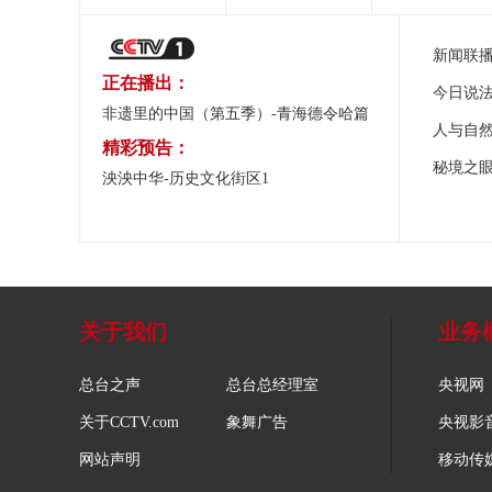
新闻联
正在播出：
今日说
非遗里的中国（第五季）-青海德令哈篇
人与自
精彩预告：
秘境之
泱泱中华-历史文化街区1
关于我们
业务
总台之声
总台总经理室
央视网
关于CCTV.com
象舞广告
央视影
网站声明
移动传