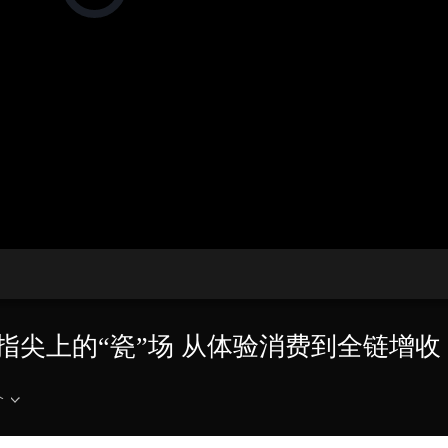
在
加
载
央博
非遗
文化
旅游
科普
健康
乐龄
阅读
视
频
云起
超级工厂
智敬中国
全民健康
颜选攻略
海洋
播
放
器。
热播榜
总台企业白名单
播
放
速
度
 指尖上的“瓷”场 从体验消费到全链增收
介