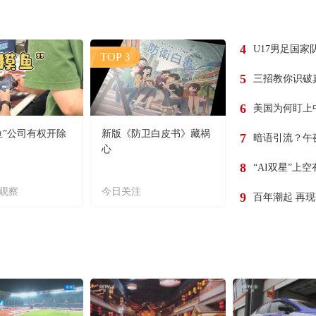
4
U17男足国家
TOP 3
5
三招教你识破
6
美国为何盯上
鱼”公司有权开除
新版《防卫白皮书》藏祸
7
暗语引流？午
心
8
“AI双星”上
观察
今日关注
9
百年潮起 再