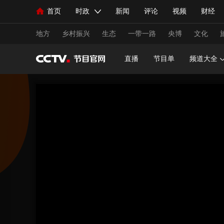
首页
时政
新闻
评论
视频
财经
人民领袖习近平
直播
海外频道
片库
iPanda
栏目大全
联播+
English
中国领导人
节目单
Монгол
听音
央视快评
微视频
习
地方
乡村振兴
生态
一带一路
央博
文化
直播
节目单
频道大全
总台春晚
网络春晚
共产党员网
秧纪录
新闻
国内
国际
评论
经济
军事
人民领袖习近平
联播+
热解读
天天学习
视频
小央视频
小央直播
直播中国
熊猫
现场
前线
比划
快看
蓝海中国
新兵
体育
直播
竞猜
2026年世界杯
2026年
VIP会员
CCTV奥林匹克频道
生活体育大会