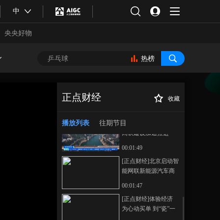
20260330 09:00
中
00:57:08
本期内容
央央好物
[正点财经]第六届中国
国际消费品博览会4月
热榜
13日至18日举办 全力
00:01:11
打造全球消费精品首
[正点财经]《智能航运
发平台
2030行动计划》发布
正点财经
收藏
我国航运业加速智能
00:02:36
[正点财经]体验经
正在播放
化
济 为心动买单 指尖上的“瓷”场
播放列表
往期节目
[正点财经]西安到重庆
从体验消费到全链增收
高铁建设加速推进
00:01:49
[正点财经]北京启动智
能网联新能源汽车商
业保险开发应用
00:01:47
合体育
亚冬会
[正点财经]体验经济
为心动买单 到“瓷”一
游 用“体验”解锁景德