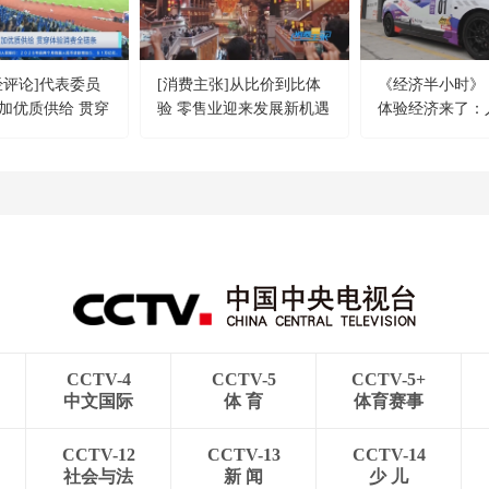
经评论]代表委员
[消费主张]从比价到比体
《经济半小时》 20
加优质供给 贯穿
验 零售业迎来发展新机遇
体验经济来了：
全链条
当“车手”
CCTV-4
CCTV-5
CCTV-5+
中文国际
体 育
体育赛事
CCTV-12
CCTV-13
CCTV-14
社会与法
新 闻
少 儿