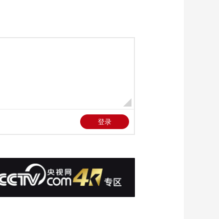
想“夺取”伊朗石油
00:00:57
[正点财经]中东局势扰
动全球市场 日韩股市
30日收盘下跌 盘中一
00:00:46
度跌超5%
[正点财经]中东局势扰
动全球市场 中东战火
影响外溢 欧洲经济持
00:02:06
续承压
[正点财经]中东局势扰
动全球市场 燃油价格
飙升 澳大利亚多地将
00:01:32
推行免费公共交通政
[正点财经]中东局势扰
策
动全球市场 能源价格
上涨 苏丹进口供应链
00:02:02
承压
[正点财经]中东局势扰
动全球市场 中东冲突
持续 曼德海峡面临风
00:03:29
险显著上升
[正点财经]中东局势扰