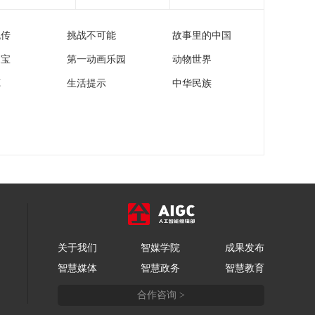
[正点财经]西班牙巴塞
罗那港口码头突发火
流传
挑战不可能
故事里的中国
灾
00:00:35
家宝
第一动画乐园
动物世界
[正点财经]法国巴黎蒙
帕尔纳斯大厦即将关
苑
生活提示
中华民族
闭翻修
00:00:42
[正点财经]法国巴黎迪
士尼探险世界主题乐
园正式开放
00:00:31
关于我们
智媒学院
成果发布
智慧媒体
智慧政务
智慧教育
合作咨询 >