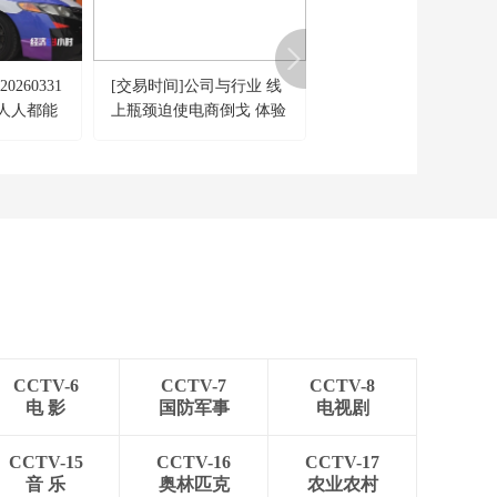
单满满 创新产品热销
海内外
00:02:31
[正点财经]旧手机回收
260331
[交易时间]公司与行业 线
[今日亚洲]中国科技让
涨价了吗 旧手机回收
人人都能
上瓶颈迫使电商倒戈 体验
国人“上头” 谁急了？
价格暴涨五六倍 是真
经济成逆袭增长点
00:02:16
的吗？
[正点财经]旧手机回收
涨价了吗 回收价涨幅
差异与手机存储芯片
00:01:48
容量有关
[正点财经]旧手机回收
涨价了吗 出售闲置手
机应清理数据并选择
00:00:29
正规渠道
[正点财经]俄罗斯北高
加索地区暴雨引发洪
CCTV-6
CCTV-7
CCTV-8
灾 超3000人被疏散
00:00:32
电 影
国防军事
电视剧
[正点财经]英国德比市
发生汽车撞人事件 7人
CCTV-15
CCTV-16
CCTV-17
受伤
00:00:31
音 乐
奥林匹克
农业农村