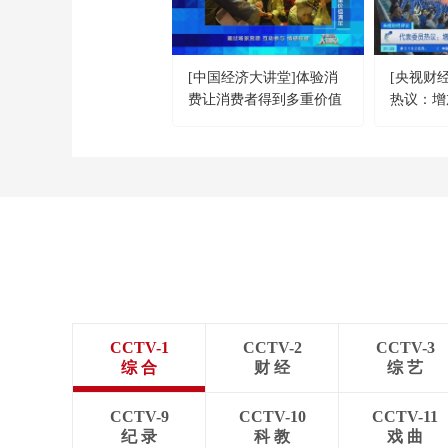
[中国经济大讲堂]体验消
[央视财
费让消费者得到多重价值
热议：增
满足
体验消费
CCTV-1
CCTV-2
CCTV-3
综 合
财 经
综 艺
CCTV-9
CCTV-10
CCTV-11
纪 录
科 教
戏 曲