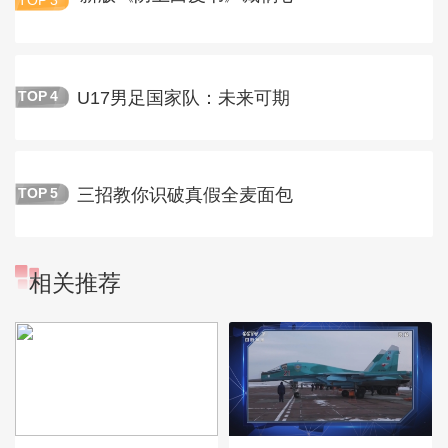
TOP
3
U17男足国家队：未来可期
TOP
4
三招教你识破真假全麦面包
TOP
5
相关推荐