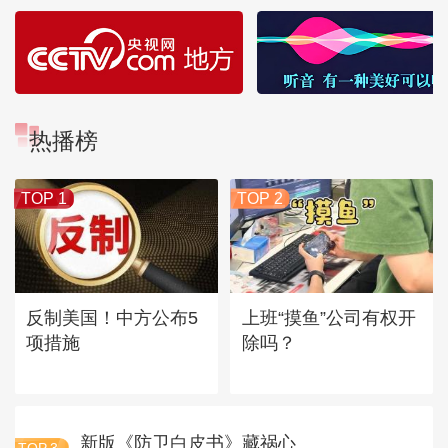
热播榜
TOP 1
TOP 2
反制美国！中方公布5
上班“摸鱼”公司有权开
项措施
除吗？
新版《防卫白皮书》藏祸心