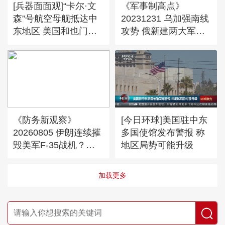
[兵器面面观]“卡尔·文
《军事制高点》
森”号航空母舰抵达中
20231231 乌加强南线
东地区 美国和也门胡
攻势 俄新建两大军团
塞武装之间的冲突再升
发动最大空袭 以伊旧
级
怨未消又结新仇
《防务新观察》
[今日环球]美国驻中东
20260805 伊朗连续摧
多国使馆发布警报 称
毁美军F-35战机？特
地区局势可能升级
朗普叫停“二战后最大
规模打击”
加载更多