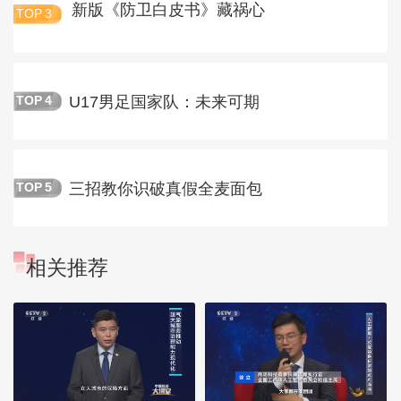
新版《防卫白皮书》藏祸心
TOP
3
U17男足国家队：未来可期
TOP
4
三招教你识破真假全麦面包
TOP
5
相关推荐