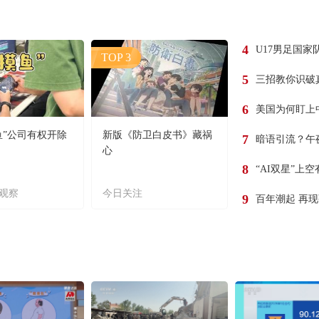
4
U17男足国家
TOP 3
5
三招教你识破
6
美国为何盯上
鱼”公司有权开除
新版《防卫白皮书》藏祸
7
暗语引流？午
心
8
“AI双星”上
观察
今日关注
9
百年潮起 再