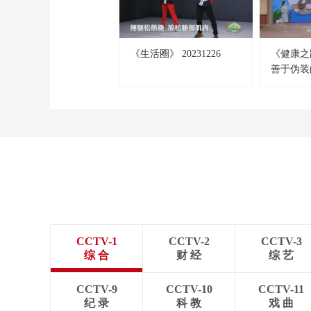
《生活圈》 20231226
《健康之路》
善于伪装
CCTV-1
CCTV-2
CCTV-3
综 合
财 经
综 艺
CCTV-9
CCTV-10
CCTV-11
纪 录
科 教
戏 曲