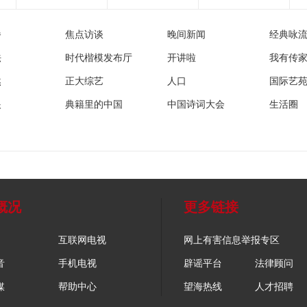
播
焦点访谈
晚间新闻
经典咏
法
时代楷模发布厅
开讲啦
我有传
然
正大综艺
人口
国际艺
眼
典籍里的中国
中国诗词大会
生活圈
概况
更多链接
互联网电视
网上有害信息举报专区
音
手机电视
辟谣平台
法律顾问
媒
帮助中心
望海热线
人才招聘