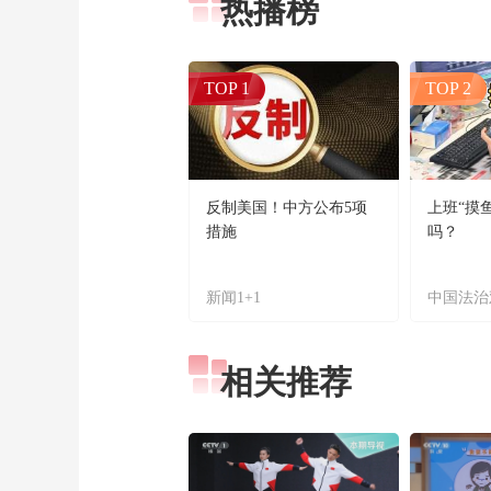
热播榜
TOP 1
TOP 2
反制美国！中方公布5项
上班“摸
措施
吗？
新闻1+1
中国法治
相关推荐