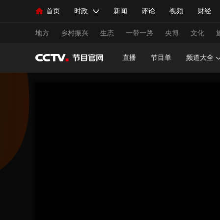
首页
时政
新闻
评论
视频
财经
人民领袖习近平
直播
海外频道
片库
iPanda
栏目大全
联播+
English
中国领导人
节目单
Монгол
听音
央视快评
微视频
习
地方
乡村振兴
生态
一带一路
央博
文化
直播
节目单
频道大全
总台春晚
网络春晚
共产党员网
秧纪录
新闻
国内
国际
评论
经济
军事
人民领袖习近平
联播+
热解读
天天学习
视频
小央视频
小央直播
直播中国
熊猫
现场
前线
比划
快看
蓝海中国
新兵
体育
直播
竞猜
2026年世界杯
2026年
VIP会员
CCTV奥林匹克频道
生活体育大会