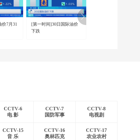
[今日环球]日本将在南
鸟岛临时部署反舰导
弹发射装置
00:02:44
价7月31
[第一时间]30日国际油价
[央视财经评论]中东战
[今日环球]马杜罗在纽
下跌
波及全球粮食安全 国际
约再次出庭
织接连示警
00:00:38
[今日环球]中国外交
部：中美双方就特朗
普总统访华保持沟通
00:00:26
[今日环球]“日本自卫
队人员”强闯中国驻日
本大使馆
00:00:49
[今日环球]中国外交部
提醒中国公民近期避
CCTV-6
CCTV-7
CCTV-8
免前往日本
00:00:39
电 影
国防军事
电视剧
[今日环球]中国商务
部：敦促日方 为两国
CCTV-15
CCTV-16
CCTV-17
正常经贸合作创造条
音 乐
奥林匹克
农业农村
00:00:46