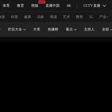
体育
教育
熊猫
直播中国
4K
CCTV.直播
式妙语
主持人
下载央视影音
热解读
天天学习
旅游
科普
健康
乐龄
阅读
艺术
数智
5G
产业+
栏目大全
片库
热播榜
看点
主持人
全部
纪录片网
国家大剧院
大型活动
科技
法治
文娱
人物
公益
图片
习式妙语
央视快评
央视网评
光华锐评
锋面
频道
VR/AR
4K专区
全景新闻
请入列
人生第一次
人生第二次
冬奥会
CBA
NBA
中超
国足
国际足球
网球
综
体育江湖
文化体育
冰雪道路
足球道路