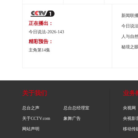
新闻联
正在播出：
今日说
今日说法-2026-143
人与自
精彩预告：
秘境之
主角第14集
关于我们
业务
总台之声
总台总经理室
央视网
关于CCTV.com
象舞广告
央视影
网站声明
移动传