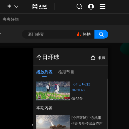
中
央央好物
热榜
今日环球
收藏
《今日环球》
正在播放
20260327
播放列表
往期节目
《今日环球》
20260327
00:55:54
本期内容
合体育
亚冬会
[今日环球]中东战事
伊朗多地传出爆炸声