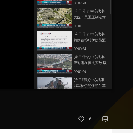
各方军事行动仍在持
00:02:28
续
艺术
汽车
数智
5G
产业+
[今日环球]中东战事
美媒：美国正制定对
时尚
天气
才艺
网展
央央好物
伊朗“致命一击”军事方
00:01:51
案
[今日环球]中东战事
特朗普称对伊朗能源
设施空袭再推迟10天
00:00:34
[今日环球]中东战事
应对潜在停火变数 以
军加速打击伊关键目
00:02:20
标
[今日环球]中东战事
以军称伊朗伊斯兰革
命卫队海军司令等多
00:00:35
人身亡
[今日环球]中东战事
伊朗或将在曼德海峡
开辟新战线
00:01:44
16
[今日环球]中东战事
美数千海军陆战队员