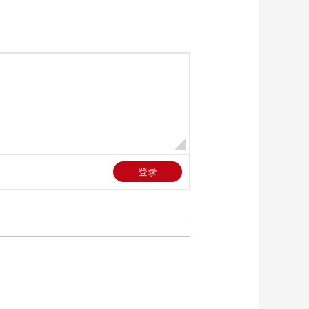
将抵中东 地面行动一
00:02:11
触即发？
[今日环球]中东战事
伊朗称若遭遇夺岛或
地面部队攻击 将开辟
00:02:03
新战线
[今日环球]中东战事
伊朗已正式回应美国
提出的15点停火协议
00:02:05
[今日环球]中东战事
特朗普再次就停战谈
判威胁伊朗
00:00:10
[今日环球]中东战事
美伊谈判与否仍疑云
丛生
00:02:03
[今日环球]中东战事
特朗普揭晓伊朗“大
礼”：允许10艘油轮通
00:01:38
过霍尔木兹海峡
[今日环球]中东战事