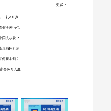
美媒称美考虑将援助
更多>
乌克兰的武器转至中
00:01:22
东
[今日环球]中东战事
队：未来可期
美伊谈判前景不明推
升国际油价
真假全麦面包
00:00:25
[今日环球]中东战事
中国光模块？
美拟周末谈停战 伊朗
正式回应美所提停火
00:02:09
夜直播间乱象
协议
[今日环球]中东战事
空有何新本领？
以将预备役人员征召
上限提至40万 加大对
00:01:39
现张謇传奇人生
伊打击力度
[今日环球]报告显示北
约2025年防务开支逾
1.4万亿美元
00:00:47
[今日环球]俄方称对乌
克兰问题谈判仍抱有
兴趣
00:00:46