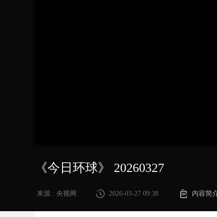
财经
教育
乡村振兴
生态环境
一带一路
大国智造
大国展会
大国保险
云顶对话
CCTV.节目官网
直播
节目单
栏目
片库
《今日环球》 20260327
来源 : 央视网
2026-03-27 09:38
内容简