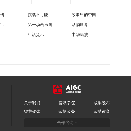
件
[今日环球]中国国防
部：“台独”武装若要负
流传
挑战不可能
故事里的中国
隅顽抗只有死路一条
00:00:51
家宝
第一动画乐园
动物世界
[今日环球]柯文哲一审
被判17年、剥夺公权6
苑
生活提示
中华民族
年
00:00:30
[今日环球]博鳌亚洲论
坛2026年年会举行全
体大会
00:00:29
[今日环球]2026中关村
论坛年会 机器人组团
上岗 前沿科技可感可
00:02:14
及
[今日环球]中国全面推
进长期护理保险制度
关于我们
智媒学院
成果发布
00:03:14
智慧媒体
智慧政务
智慧教育
[今日环球]中国每年心
合作咨询 >
源性猝死超54万人