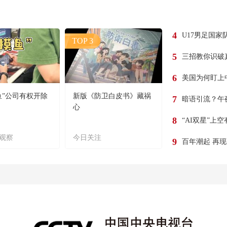
4
U17男足国家
TOP 3
5
三招教你识破
6
美国为何盯上
鱼”公司有权开除
新版《防卫白皮书》藏祸
7
暗语引流？午
心
8
“AI双星”上
观察
今日关注
9
百年潮起 再