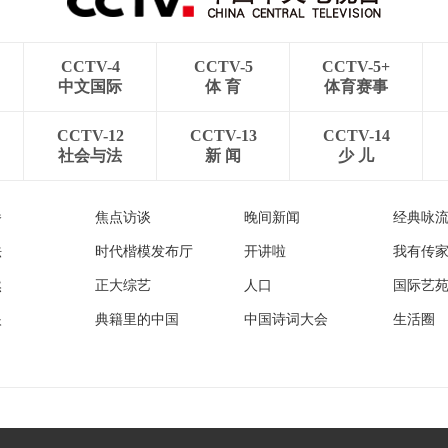
CCTV-4
CCTV-5
CCTV-5+
中文国际
体 育
体育赛事
CCTV-12
CCTV-13
CCTV-14
社会与法
新 闻
少 儿
播
焦点访谈
晚间新闻
经典咏
法
时代楷模发布厅
开讲啦
我有传
然
正大综艺
人口
国际艺
眼
典籍里的中国
中国诗词大会
生活圈