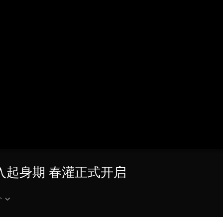
央博
非遗
文化
旅游
科普
健康
乐龄
阅读
云起
超级工厂
智敬中国
全民健康
颜选攻略
海洋
热播榜
总台企业白名单
入起身期 春灌正式开启
介