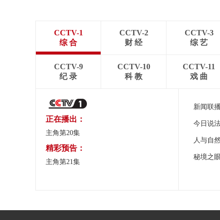
CCTV-1
CCTV-2
CCTV-3
综 合
财 经
综 艺
CCTV-9
CCTV-10
CCTV-11
纪 录
科 教
戏 曲
新闻联
正在播出：
今日说
主角第20集
人与自
精彩预告：
秘境之
主角第21集