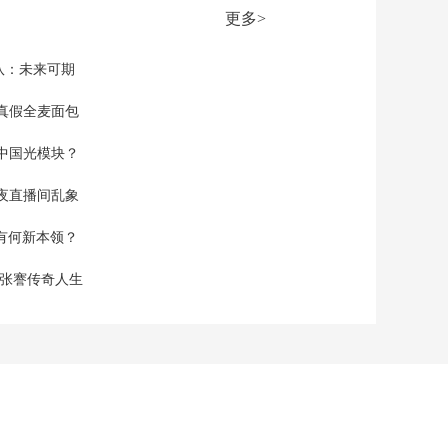
00:20:59
更多>
本期内容
[新闻直播间]我国全面
队：未来可期
推行长期护理保险制
度
真假全麦面包
00:03:11
[新闻直播间]狮子洋大
中国光模块？
桥双主塔今天封顶 主
塔高度342米 封顶后将
00:03:01
夜直播间乱象
转入上部结构施工
[新闻直播间]狮子洋大
空有何新本领？
桥双主塔今天封顶 智
能创新破解狮子洋大
00:02:18
现张謇传奇人生
桥建造难题
[新闻直播间]市场监管
总局 我国电子营业执
照日均应用量突破百
00:01:11
万次
[新闻直播间]美以对伊
朗发动军事打击 伊朗
展开反击 伊朗对美以
00:01:58
军事目标持续展开攻