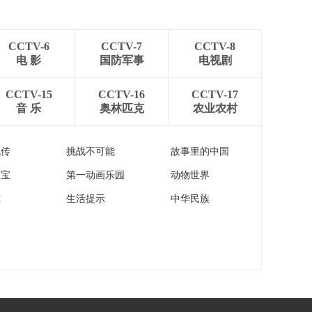
[新闻直播间]美以对伊
势
朗发动军事打击 伊朗
展开反击 以军称空袭
00:00:11
伊朗伊斯法罕
CCTV-6
CCTV-7
CCTV-8
[新闻直播间]美以对伊
电 影
国防军事
电视剧
朗发动军事打击 伊朗
展开反击 伊朗外长：
00:02:01
CCTV-15
CCTV-16
CCTV-17
美谈论“谈判”无异于承
音 乐
奥林匹克
农业农村
[新闻直播间]美以对伊
认“失败”
朗发动军事打击 伊朗
展开反击·伊朗议会议
00:01:41
流传
挑战不可能
故事里的中国
长称 某些国家企图夺
[新闻直播间]博鳌亚洲
岛 勿试探伊朗决心
家宝
第一动画乐园
动物世界
论坛2026年年会举行
全体大会
00:00:19
苑
生活提示
中华民族
[新闻直播间]财经老王
·聊会博鳌
00:08:48
[新闻直播间]农业农村
部 全国早稻育秧达六
成半 早稻栽插近一成
00:00:17