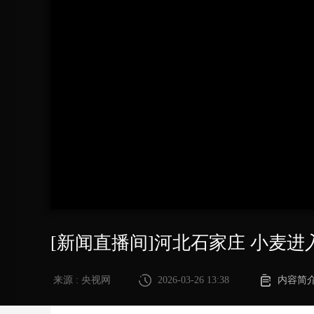
财经
教育
乡村振兴
生态环境
一带一路
大国智造
大国展会
大国保险
云顶对话
CCTV.节目官网
直播
节目单
栏目
片库
[新闻直播间]河北石家庄 小麦进
来源 : 央视网
2026-03-26 13:38
内容简