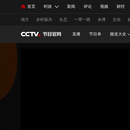
首页
时政
新闻
评论
视频
财经
人民领袖习近平
直播
海外频道
片库
iPanda
栏目大全
联播+
English
中国领导人
节目单
Монгол
听音
央视快评
微视频
习
地方
乡村振兴
生态
一带一路
央博
文化
直播
节目单
频道大全
总台春晚
网络春晚
共产党员网
秧纪录
新闻
国内
国际
评论
经济
军事
人民领袖习近平
联播+
热解读
天天学习
视频
小央视频
小央直播
直播中国
熊猫
现场
前线
比划
快看
蓝海中国
新兵
体育
直播
竞猜
2026年世界杯
2026年
VIP会员
CCTV奥林匹克频道
生活体育大会