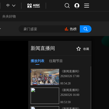
中
央央好物
热榜
新闻直播间
收藏
[新闻直播间]河北
正在播放
石家庄 小麦进入起身期 春灌正
播放列表
往期节目
式开启
《新闻直播间》
20260326 17:00
00:54:28
《新闻直播间》
20260326 16:00
合体育
亚冬会
00:53:59
《新闻直播间》