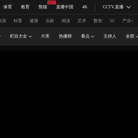
体育
教育
熊猫
直播中国
4K
CCTV.直播
式妙语
主持人
下载央视影音
热解读
天天学习
旅游
科普
健康
乐龄
阅读
艺术
数智
5G
产业+
栏目大全
片库
热播榜
看点
主持人
全部
纪录片网
国家大剧院
大型活动
科技
法治
文娱
人物
公益
图片
习式妙语
央视快评
央视网评
光华锐评
锋面
频道
VR/AR
4K专区
全景新闻
请入列
人生第一次
人生第二次
冬奥会
CBA
NBA
中超
国足
国际足球
网球
综
体育江湖
文化体育
冰雪道路
足球道路