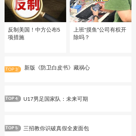
反制美国！中方公布5
上班“摸鱼”公司有权开
项措施
除吗？
新版《防卫白皮书》藏祸心
TOP
3
U17男足国家队：未来可期
TOP
4
三招教你识破真假全麦面包
TOP
5