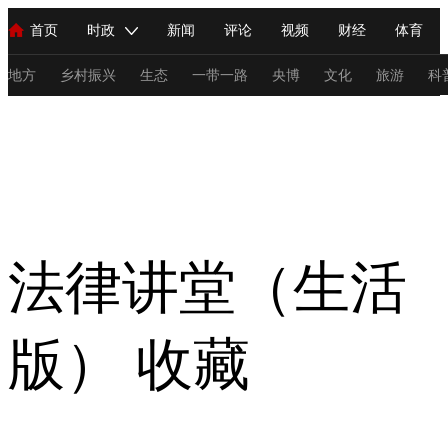
首页
时政
新闻
评论
视频
财经
体育
人民领袖习近平
直播
海外频道
片库
iPanda
栏目大全
联播+
English
中国领导人
节目单
Монгол
听音
央视快评
微视频
习式妙语
主持人
地方
乡村振兴
生态
一带一路
央博
文化
旅游
科
法律讲堂（生活
总台春晚
网络春晚
共产党员网
秧纪录
纪录片网
版）
新闻
国内
国际
评论
经济
军事
科技
法
人民领袖习近平
联播+
热解读
天天学习
习式妙语
法律讲堂（生活
视频
小央视频
小央直播
直播中国
熊猫频道
V
版）
收藏
现场
前线
比划
快看
蓝海中国
新兵请入列
体育
直播
竞猜
2026年世界杯
2026年冬奥会
C
VIP会员
CCTV奥林匹克频道
生活体育大会
体育江湖