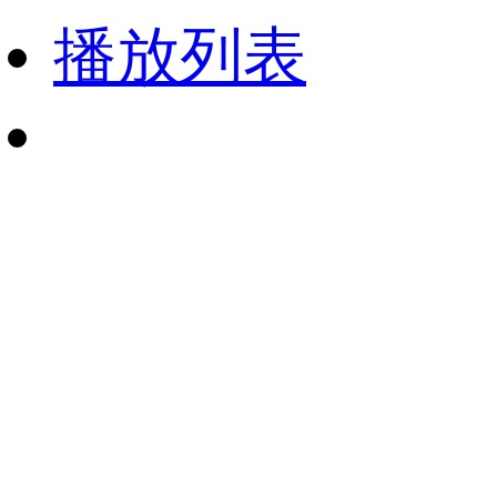
播放列表
财经
教育
乡村振兴
生态环境
一带一路
央博
大国智造
大国展会
大国保险
云顶对话
云起
超
CCTV.节目官网
直播
节目单
栏目
片库
热播榜