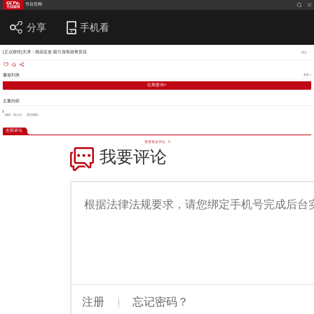
节目官网
分享
手机看
[正点财经]天津：桃花绽放 吸引游客踏青赏花
简介
播放列表
更多 >
往期查询>
主要内容
编辑：高士佳
责任编辑：
全部评论
查看更多评论