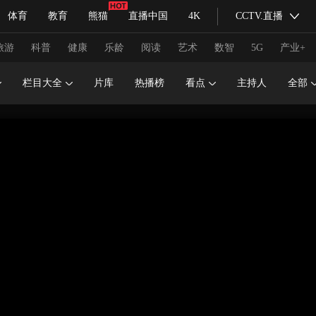
体育
教育
熊猫
直播中国
4K
CCTV.直播
式妙语
主持人
下载央视影音
热解读
天天学习
旅游
科普
健康
乐龄
阅读
艺术
数智
5G
产业+
栏目大全
片库
热播榜
看点
主持人
全部
纪录片网
国家大剧院
大型活动
科技
法治
文娱
人物
公益
图片
习式妙语
央视快评
央视网评
光华锐评
锋面
频道
VR/AR
4K专区
全景新闻
请入列
人生第一次
人生第二次
冬奥会
CBA
NBA
中超
国足
国际足球
网球
综
体育江湖
文化体育
冰雪道路
足球道路