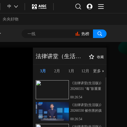
中
央央好物
热榜
法律讲堂（生活版）
收藏
《法律讲堂(生活
正在播放
版)》 20260323 十六岁少年入歧
3月
2月
1月
12月
更多
途
《法律讲堂(生活版)》
20260331 “毒”影重重
00:26:54
《法律讲堂(生活版)》
20260330 被伤害的孩
合体育
亚冬会
子
00:26:54
《法律讲堂(生活版)》