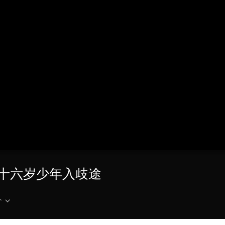
央博
非遗
文化
旅游
科普
健康
乐龄
阅读
云起
超级工厂
智敬中国
全民健康
颜选攻略
海洋
热播榜
总台企业白名单
23 十六岁少年入歧途
介