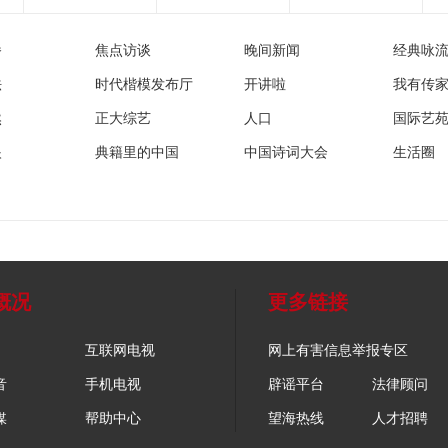
播
焦点访谈
晚间新闻
经典咏
法
时代楷模发布厅
开讲啦
我有传
然
正大综艺
人口
国际艺
眼
典籍里的中国
中国诗词大会
生活圈
概况
更多链接
互联网电视
网上有害信息举报专区
音
手机电视
辟谣平台
法律顾问
媒
帮助中心
望海热线
人才招聘