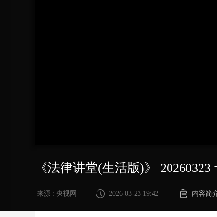
财经
教育
乡村振兴
生态环境
一带一路
大国智造
大国展会
大国保险
云顶对话
CCTV.节目官网
直播
节目单
栏目
片库
《法律讲堂(生活版)》 202603
来源 : 央视网
2026-03-23 19:42
内容简