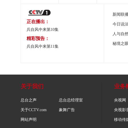
新闻联
正在播出：
今日说
兵自风中来第10集
人与自
精彩预告：
秘境之
兵自风中来第11集
关于我们
业务
总台之声
总台总经理室
央视网
关于CCTV.com
象舞广告
央视影
网站声明
移动传