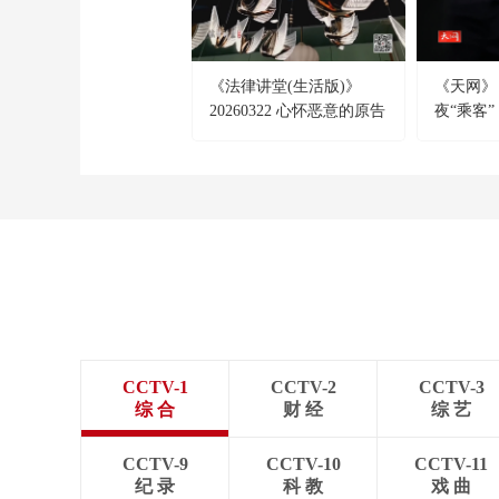
《法律讲堂(生活版)》
《天网》 2
20260322 心怀恶意的原告
夜“乘客”
CCTV-1
CCTV-2
CCTV-3
综 合
财 经
综 艺
CCTV-9
CCTV-10
CCTV-11
纪 录
科 教
戏 曲