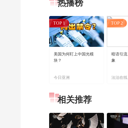
热播榜
TOP 1
TOP 2
美国为何盯上中国光模
暗语引流
块？
象
今日亚洲
法治在线
相关推荐