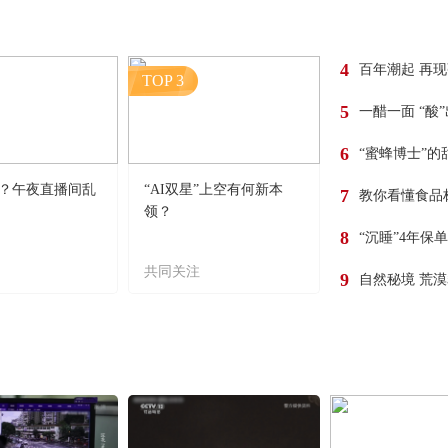
4
百年潮起 再
TOP 3
5
一醋一面 “酸
6
“蜜蜂博士”的
？午夜直播间乱
“AI双星”上空有何新本
7
教你看懂食品
领？
8
“沉睡”4年保
共同关注
9
自然秘境 荒