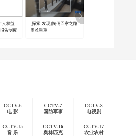
票
00:26:53
《法律讲堂(生活版)》
20260311 被偷用的身
年人权益
[探索·发现]陶俑回家之路
《普法栏目剧》 201809
份
00:26:54
制报告制度
困难重重
女囚的自白·梅尽寒去
《法律讲堂(生活版)》
（上）
20260310 尴尬的出嫁
女
00:26:54
《法律讲堂(生活版)》
20260309 新修订治安
管理处罚法亮点解读
00:26:54
（4）
《法律讲堂(生活版)》
20260308 新修订治安
管理处罚法亮点解读
00:26:54
（3）
CCTV-6
CCTV-7
CCTV-8
《法律讲堂(生活版)》
电 影
国防军事
电视剧
20260307 新修订治安
管理处罚法亮点解读
00:26:54
（2）
CCTV-15
CCTV-16
CCTV-17
《法律讲堂(生活版)》
音 乐
奥林匹克
农业农村
20260306 新修订治安