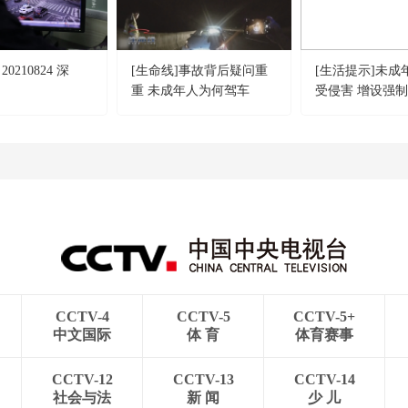
0210824 深
[生命线]事故背后疑问重
[生活提示]未成
重 未成年人为何驾车
受侵害 增设强
CCTV-4
CCTV-5
CCTV-5+
中文国际
体 育
体育赛事
CCTV-12
CCTV-13
CCTV-14
社会与法
新 闻
少 儿