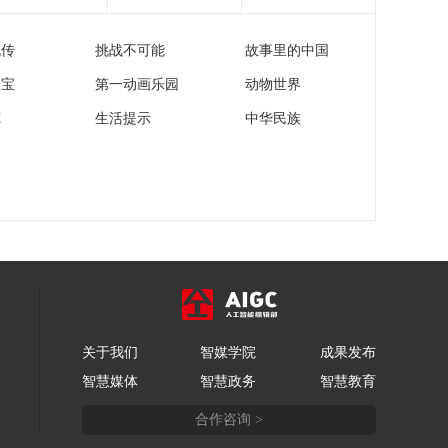
管理处罚法亮点解读
00:26:55
（1）
流传
挑战不可能
故事里的中国
《法律讲堂(生活版)》
20260305 申请保护的
家宝
第一动画乐园
动物世界
女人
00:26:14
苑
生活提示
中华民族
《法律讲堂(生活版)》
20260304 半程姻缘
00:26:14
《法律讲堂(生活版)》
20260303 任性的房东
00:26:54
《法律讲堂(生活版)》
20260302 偏爱儿子一
场空
00:26:24
关于我们
智媒学院
成果发布
《法律讲堂(生活版)》
智慧媒体
智慧政务
智慧教育
20260301 闹心的年夜
饭
00:26:24
合作咨询 >