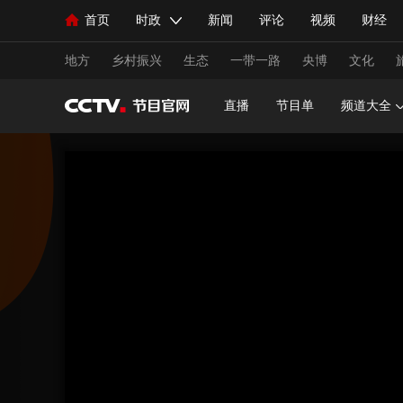
首页
时政
新闻
评论
视频
财经
人民领袖习近平
直播
海外频道
片库
iPanda
栏目大全
联播+
English
中国领导人
节目单
Монгол
听音
央视快评
微视频
习
地方
乡村振兴
生态
一带一路
央博
文化
直播
节目单
频道大全
总台春晚
网络春晚
共产党员网
秧纪录
新闻
国内
国际
评论
经济
军事
人民领袖习近平
联播+
热解读
天天学习
视频
小央视频
小央直播
直播中国
熊猫
现场
前线
比划
快看
蓝海中国
新兵
体育
直播
竞猜
2026年世界杯
2026年
VIP会员
CCTV奥林匹克频道
生活体育大会