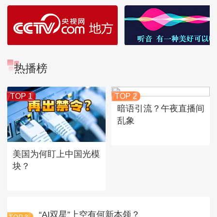
热播榜
TOP 1
TOP 2
暗语引流？午夜直播间
乱象
美国为何盯上中国光模
块？
“AI双星”上空有何新本领？