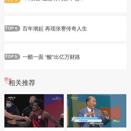
TOP
3
百年潮起 再现张謇传奇人生
TOP
4
一醋一面 “酸”出亿万财路
TOP
5
相关推荐