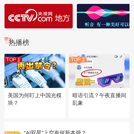
热播榜
TOP 1
TOP 2
美国为何盯上中国光模
暗语引流？午夜直播间
块？
乱象
“AI双星”上空有何新本领？