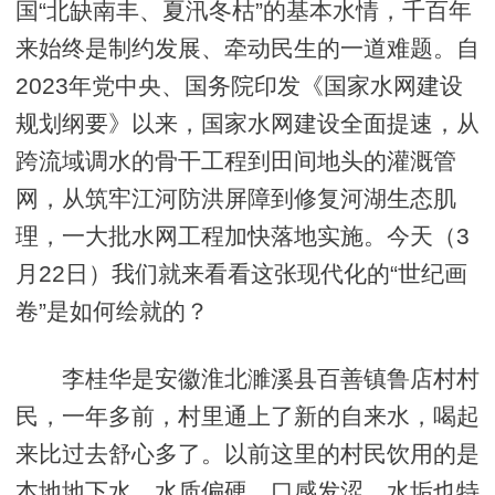
国“北缺南丰、夏汛冬枯”的基本水情，千百年
来始终是制约发展、牵动民生的一道难题。自
2023年党中央、国务院印发《国家水网建设
规划纲要》以来，国家水网建设全面提速，从
跨流域调水的骨干工程到田间地头的灌溉管
网，从筑牢江河防洪屏障到修复河湖生态肌
理，一大批水网工程加快落地实施。今天（3
月22日）我们就来看看这张现代化的“世纪画
卷”是如何绘就的？
李桂华是安徽淮北濉溪县百善镇鲁店村村
民，一年多前，村里通上了新的自来水，喝起
来比过去舒心多了。以前这里的村民饮用的是
本地地下水，水质偏硬、口感发涩，水垢也特