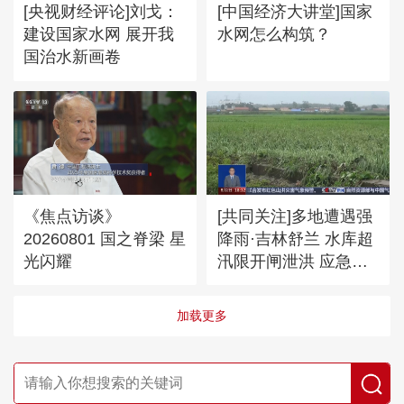
[央视财经评论]刘戈：
[中国经济大讲堂]国家
建设国家水网 展开我
水网怎么构筑？
国治水新画卷
《焦点访谈》
[共同关注]多地遭遇强
20260801 国之脊梁 星
降雨·吉林舒兰 水库超
光闪耀
汛限开闸泄洪 应急抢
险有序进行
加载更多