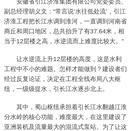
安徽省引江济淮集团有限公司党委委员、
副总经理胡义文：“常言说‘水往低处流’，引江
济淮工程把长江水调到淮河，一直调到河南省
商丘和周口地区，总共抬升了有37.64米，相
当于12层楼之高，水逆流而上难度比较大。”
让水逆流上升12层楼的高度，这是水利
工程中不小的难题。怎样才能做到？建设者们
经过反复论证，决定在工程全线布局八大枢
纽，一级级提水，引长江水逐步北上。
其中，蜀山枢纽承担着引长江水翻越江淮
分水岭的核心功能，难度最大，在这里建设了
亚洲装机及流量最大的混流式泵站。为了让这