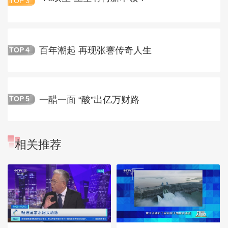
TOP
3
百年潮起 再现张謇传奇人生
TOP
4
一醋一面 “酸”出亿万财路
TOP
5
相关推荐