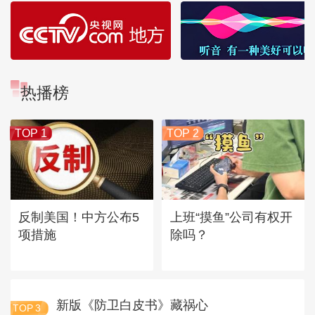
热播榜
TOP 1
TOP 2
反制美国！中方公布5
上班“摸鱼”公司有权开
项措施
除吗？
新版《防卫白皮书》藏祸心
TOP
3