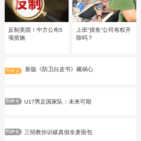
反制美国！中方公布5
上班“摸鱼”公司有权开
项措施
除吗？
新版《防卫白皮书》藏祸心
TOP
3
U17男足国家队：未来可期
TOP
4
三招教你识破真假全麦面包
TOP
5