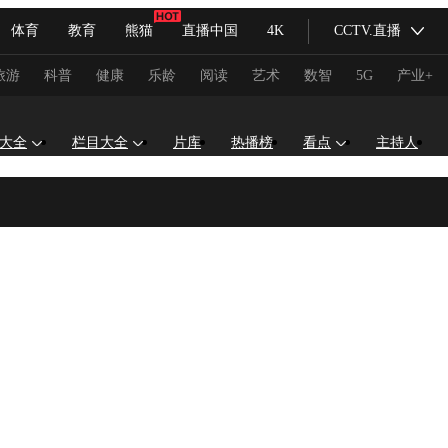
体育
教育
熊猫
直播中国
4K
CCTV.直播
式妙语
主持人
下载央视影音
热解读
天天学习
旅游
科普
健康
乐龄
阅读
艺术
数智
5G
产业+
纪录片网
国家大剧院
大型活动
大全
栏目大全
片库
热播榜
看点
主持人
科技
法治
文娱
人物
公益
图片
习式妙语
央视快评
央视网评
光华锐评
锋面
频道
VR/AR
4K专区
全景新闻
请入列
人生第一次
人生第二次
冬奥会
CBA
NBA
中超
国足
国际足球
网球
综
体育江湖
文化体育
冰雪道路
足球道路