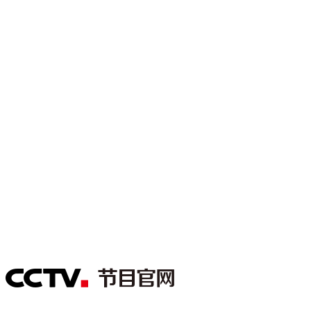
财经
教育
乡村振兴
生态环境
一带一路
大国智造
大国展会
大国保险
云顶对话
CCTV.节目官网
直播
节目单
栏目
片库