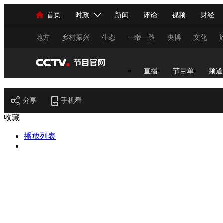
首页
时政
新闻
评论
视频
财经
人民领袖习近平
直播
海外频道
片库
iPanda
栏目大全
联播+
English
中国领导人
节目单
Монгол
听音
央视快评
微视频
习
地方
乡村振兴
生态
一带一路
央博
文化
总台春晚
网络春晚
共产党员网
秧纪录
直播
节目单
频道
节目官网
分享
手机看
新闻
国内
国际
评论
经济
军事
收藏
人民领袖习近平
联播+
热解读
天天学习
播放列表
视频
小央视频
小央直播
直播中国
熊猫
现场
前线
比划
快看
蓝海中国
新兵
体育
直播
竞猜
2026年世界杯
2026年
VIP会员
CCTV奥林匹克频道
生活体育大会