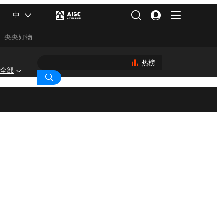
中
央央好物
热榜
全部
合体育
亚冬会