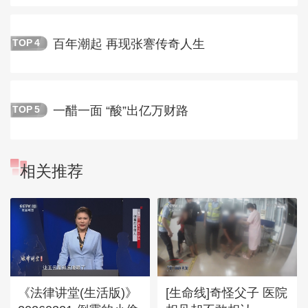
百年潮起 再现张謇传奇人生
TOP
4
一醋一面 “酸”出亿万财路
TOP
5
相关推荐
《法律讲堂(生活版)》
[生命线]奇怪父子 医院