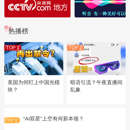
热播榜
TOP 1
TOP 2
美国为何盯上中国光模
暗语引流？午夜直播间
块？
乱象
“AI双星”上空有何新本领？
TOP
3