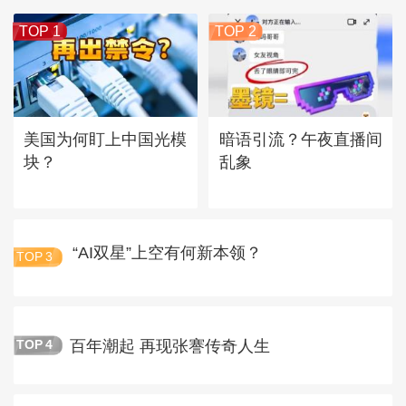
TOP 1
TOP 2
美国为何盯上中国光模
暗语引流？午夜直播间
块？
乱象
“AI双星”上空有何新本领？
TOP
3
百年潮起 再现张謇传奇人生
TOP
4