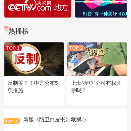
热播榜
TOP 1
TOP 2
反制美国！中方公布5
上班“摸鱼”公司有权开
项措施
除吗？
新版《防卫白皮书》藏祸心
TOP
3