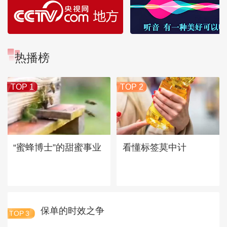
热播榜
TOP 1
TOP 2
“蜜蜂博士”的甜蜜事业
看懂标签莫中计
保单的时效之争
TOP
3