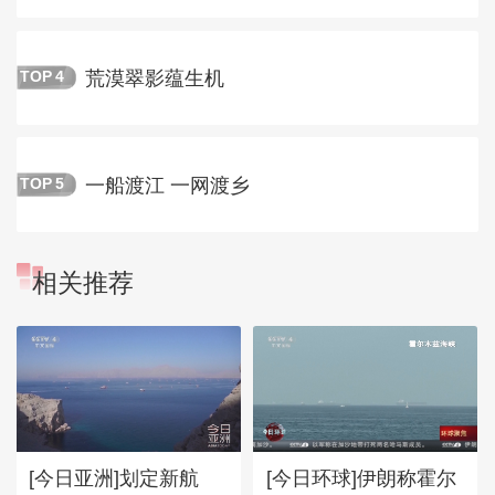
荒漠翠影蕴生机
TOP
4
一船渡江 一网渡乡
TOP
5
相关推荐
[今日亚洲]划定新航
[今日环球]伊朗称霍尔