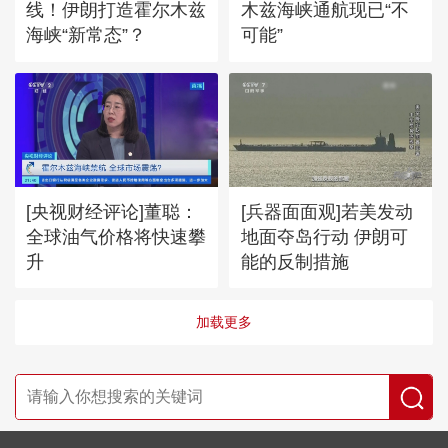
线！伊朗打造霍尔木兹
木兹海峡通航现已“不
海峡“新常态”？
可能”
[央视财经评论]董聪：
[兵器面面观]若美发动
全球油气价格将快速攀
地面夺岛行动 伊朗可
升
能的反制措施
加载更多