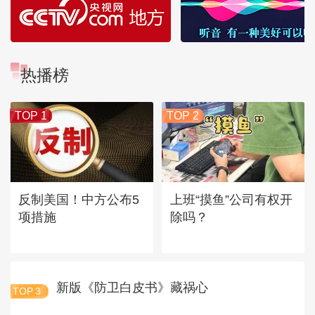
热播榜
TOP 1
TOP 2
反制美国！中方公布5
上班“摸鱼”公司有权开
项措施
除吗？
新版《防卫白皮书》藏祸心
TOP
3