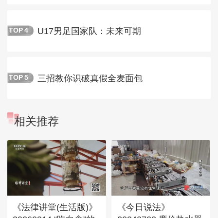
U17男足国家队：未来可期
TOP
4
三招教你识破真假全麦面包
TOP
5
相关推荐
《法律讲堂(生活版)》
《今日说法》