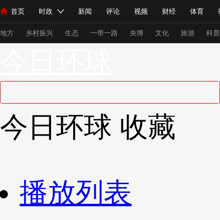
首页
时政
新闻
评论
视频
财经
体育
人民领袖习近平
直播
海外频道
片库
iPanda
栏目大全
联播+
English
中国领导人
节目单
Монгол
听音
央视快评
微视频
习式妙语
主持人
下
地方
乡村振兴
生态
一带一路
央博
文化
旅游
科普
今日环球
总台春晚
网络春晚
共产党员网
秧纪录
纪录片网
新闻
国内
国际
评论
经济
军事
科技
法
今日环球
收藏
人民领袖习近平
联播+
热解读
天天学习
习式妙语
视频
小央视频
小央直播
直播中国
熊猫频道
V
现场
前线
比划
快看
蓝海中国
新兵请入列
播放列表
体育
直播
竞猜
2026年世界杯
2026年冬奥会
VIP会员
CCTV奥林匹克频道
生活体育大会
体育江湖