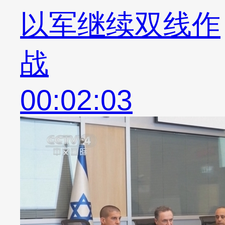
以军继续双线作
战
00:02:03