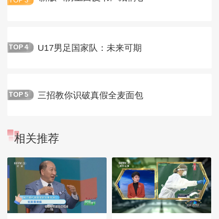
TOP
3
U17男足国家队：未来可期
TOP
4
三招教你识破真假全麦面包
TOP
5
相关推荐