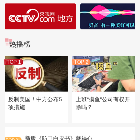
热播榜
TOP 1
TOP 2
反制美国！中方公布5
上班“摸鱼”公司有权开
项措施
除吗？
新版《防卫白皮书》藏祸心