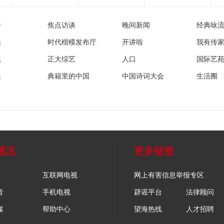
播
焦点访谈
晚间新闻
经典咏
法
时代楷模发布厅
开讲啦
我有传
然
正大综艺
人口
国际艺
眼
典籍里的中国
中国诗词大会
生活圈
概况
更多链接
互联网电视
网上有害信息举报专区
音
手机电视
辟谣平台
法律顾问
媒
帮助中心
望海热线
人才招聘