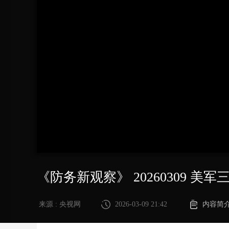
财经
教育
乡村振兴
生态环境
一带一路
大国智造
大国展会
大国保险
云顶对话
CCTV.节目官网
直播
节目单
栏目
片库
《防务新观察》 20260309
来源 : 央视网
2026-03-09 21:42
内容简