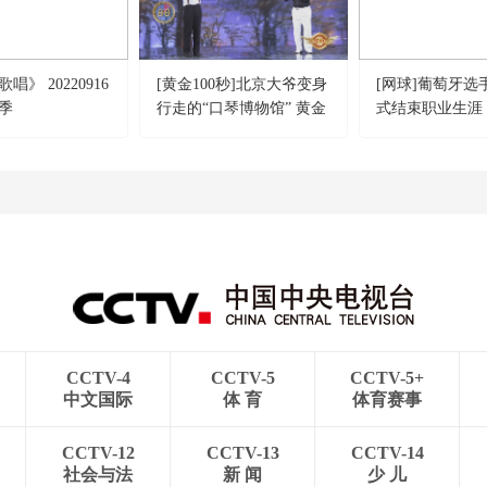
唱》 20220916
[黄金100秒]北京大爷变身
[网球]葡萄牙选
季
行走的“口琴博物馆” 黄金
式结束职业生涯
舞台迎来“公园艺术家”
CCTV-4
CCTV-5
CCTV-5+
中文国际
体 育
体育赛事
CCTV-12
CCTV-13
CCTV-14
社会与法
新 闻
少 儿