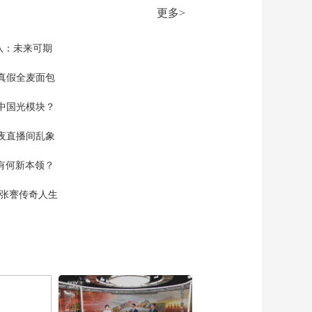
00:24:46
木兹海峡沿岸伊朗导
更多>
《防务新观察》
弹阵地
20260317 伊朗称使
用“泥石”导弹打击以色
队：未来可期
00:25:24
列 黎巴嫩真主党称已
《防务新观察》
与以军直接交火
真假全麦面包
20260316 特朗普下
令“猛烈空袭”伊朗“石
中国光模块？
00:25:24
油岛” 美对伊军事行动
《防务新观察》
一周“烧掉”一艘航母
夜直播间乱象
20260315 美军“猛烈空
袭”伊朗哈尔克岛 美方
00:25:24
空有何新本领？
预警：伊朗或袭击美
《防务新观察》
国西海岸
20260314 乌军使用“风
现张謇传奇人生
暴之影”打击俄布良斯
00:25:20
克 乌克兰向海湾地区
《防务新观察》
派遣无人机专家组
20260313 伊朗将对美
以实施“连环打击” 美
00:25:25
军宣称打击多艘伊朗
《防务新观察》
布雷船
20260312 美军对伊朗