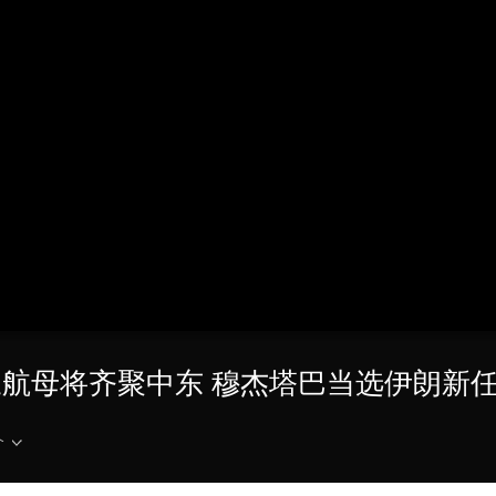
央博
非遗
文化
旅游
科普
健康
乐龄
阅读
云起
超级工厂
智敬中国
全民健康
颜选攻略
海洋
热播榜
总台企业白名单
 美军三航母将齐聚中东 穆杰塔巴当选伊朗新
介