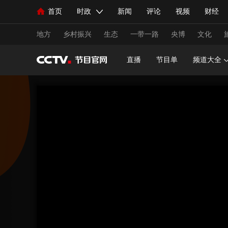
首页
时政
新闻
评论
视频
财经
人民领袖习近平
直播
海外频道
片库
iPanda
栏目大全
联播+
English
中国领导人
节目单
Монгол
听音
央视快评
微视频
习
地方
乡村振兴
生态
一带一路
央博
文化
直播
节目单
频道大全
总台春晚
网络春晚
共产党员网
秧纪录
新闻
国内
国际
评论
经济
军事
人民领袖习近平
联播+
热解读
天天学习
视频
小央视频
小央直播
直播中国
熊猫
现场
前线
比划
快看
蓝海中国
新兵
体育
直播
竞猜
2026年世界杯
2026年
VIP会员
CCTV奥林匹克频道
生活体育大会