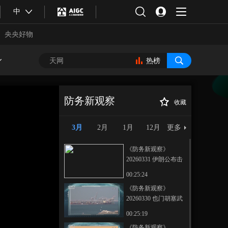
中
央央好物
热榜
防务新观察
收藏
《防务新观察》
正在播放
20260309 美军三航母将齐聚中
3月
2月
1月
12月
更多
东 穆杰塔巴当选伊朗新任最高
领袖
《防务新观察》
20260331 伊朗公布击
毁美军E-3预警机卫星
00:25:24
图 特朗普称“最想夺取
《防务新观察》
伊朗石油”
20260330 也门胡塞武
合体育
亚冬会
装对以色列发动新一
00:25:19
轮打击 伊朗布什尔核
《防务新观察》