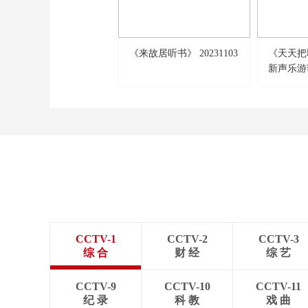
《来故居听书》 20231103
《天天把歌
新声乐游
CCTV-1
CCTV-2
CCTV-3
综 合
财 经
综 艺
CCTV-9
CCTV-10
CCTV-11
纪 录
科 教
戏 曲