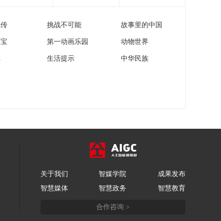
大核武库 泽连斯基喊
00:25:19
话：愿拿无人机拦截
流传
挑战不可能
故事里的中国
《防务新观察》
器换防空导弹
20260305 伊朗称让美
家宝
第一动画乐园
动物世界
以“双目失明” 以色列
00:25:19
威胁“清除”伊朗任何新
苑
生活提示
中华民族
《防务新观察》
的最高领袖
20260304 美以对伊朗
投放超6000枚弹药 伊
00:24:43
朗称“逼退”美航母 打
《防务新观察》
击美驱逐舰
20260303 特朗普：不
排除向伊朗派地面部
00:25:24
队 伊朗：不让一滴油
《防务新观察》
通过霍尔木兹海峡
20260302 美军称摧毁
伊朗伊斯兰革命卫队
00:25:25
总部 特朗普称军事行
关于我们
智媒学院
成果发布
《防务新观察》
动或持续四周
智慧媒体
智慧政务
智慧教育
20260301 哈梅内伊在
美以突袭中身亡 伊朗
00:25:25
合作咨询 >
声称导弹击中以军总
参谋部