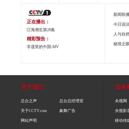
新闻联
正在播出：
今日说
江海潮生第28集
人与自
精彩预告：
秘境之
非遗里的中国-MV
关于我们
业务
总台之声
总台总经理室
央视网
关于CCTV.com
象舞广告
央视影
网站声明
移动传