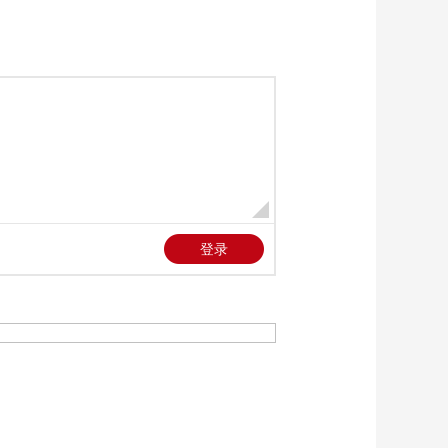
《防务新观察》
施”
20260323 美计划夺取
伊朗“核储备”？伊朗提
00:25:24
4项报复措施回应特朗
《防务新观察》
普“48小时通牒”
20260322 伊朗袭击以
色列迪莫纳核设施附
00:25:24
近 美媒：美国正向中
《防务新观察》
东派遣地面部队
20260321 美军大举增
兵 或准备夺岛 击中F-
00:25:24
35后 伊朗让美以期待
《防务新观察》
更多“惊喜”
20260320 日本强行部
署进攻性导弹 美日同
00:25:24
盟或与中东战局绑
《防务新观察》
定？
20260319 伊朗多名重
要人物遇袭身亡 霍尔
00:25:24
木兹海峡或上演“终极
《防务新观察》
对决”？
20260318 拉里贾尼遇
袭身亡 美军轰炸霍尔