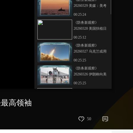
电站十天内三次遭袭
20260329 美媒：美考
艺术
汽车
数智
5G
产业+
虑向中东增派1万人地
00:25:24
面部队 美以伊冲突是
时尚
天气
才艺
网展
央央好物
《防务新观察》
否会引燃地面交锋？
20260328 美国扶植日
本成为下一个以色
00:25:12
列？二战后首次！日
《防务新观察》
本作战人员将登陆菲
20260327 乌克兰或用
律宾
反无人机技术换取中
00:25:25
东国家战机 俄乌双方
《防务新观察》
围绕无人机展开“明攻
20260326 伊朗称向美
暗战”
军“林肯”号航母发射导
00:25:25
弹 布什尔核电站遭袭
《防务新观察》
美国食言提前开打？
20260325 数千美军即
任最高领袖
将抵达中东 美方称“50
00:24:45
天高油价”可换“50年中
《防务新观察》
东和平”
50
20260324 伊朗称作战
方针“转守为攻” 以军
00:25:09
称打击伊朗“核研发设