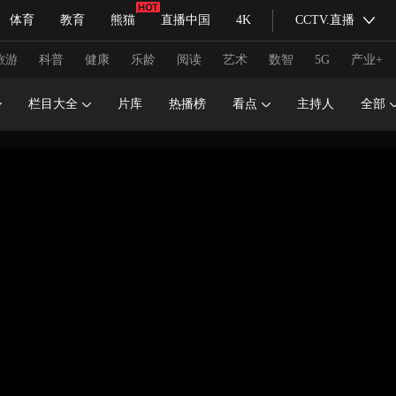
体育
教育
熊猫
直播中国
4K
CCTV.直播
式妙语
主持人
下载央视影音
热解读
天天学习
旅游
科普
健康
乐龄
阅读
艺术
数智
5G
产业+
栏目大全
片库
热播榜
看点
主持人
全部
纪录片网
国家大剧院
大型活动
科技
法治
文娱
人物
公益
图片
习式妙语
央视快评
央视网评
光华锐评
锋面
频道
VR/AR
4K专区
全景新闻
请入列
人生第一次
人生第二次
冬奥会
CBA
NBA
中超
国足
国际足球
网球
综
体育江湖
文化体育
冰雪道路
足球道路