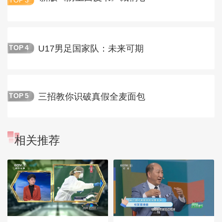
TOP
3
U17男足国家队：未来可期
TOP
4
三招教你识破真假全麦面包
TOP
5
相关推荐