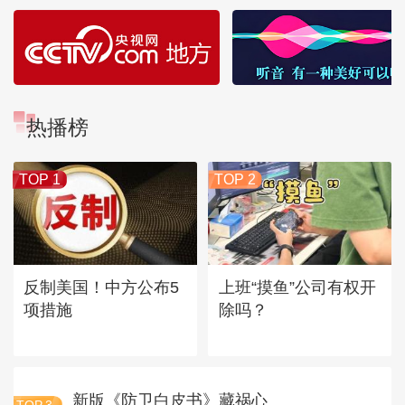
热播榜
TOP 1
TOP 2
反制美国！中方公布5
上班“摸鱼”公司有权开
项措施
除吗？
新版《防卫白皮书》藏祸心