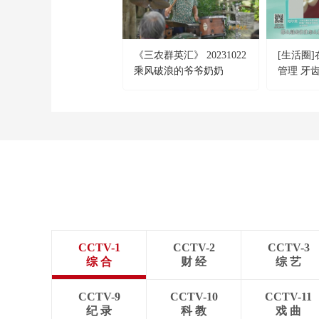
《三农群英汇》 20231022
[生活圈
乘风破浪的爷爷奶奶
管理 牙
——“摇滚奶奶”的架子鼓
CCTV-1
CCTV-2
CCTV-3
综 合
财 经
综 艺
CCTV-9
CCTV-10
CCTV-11
纪 录
科 教
戏 曲