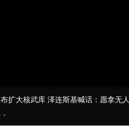
央博
非遗
文化
旅游
科普
健康
乐龄
阅读
云起
超级工厂
智敬中国
全民健康
颜选攻略
海洋
热播榜
总台企业白名单
 法国宣布扩大核武库 泽连斯基喊话：愿拿
介