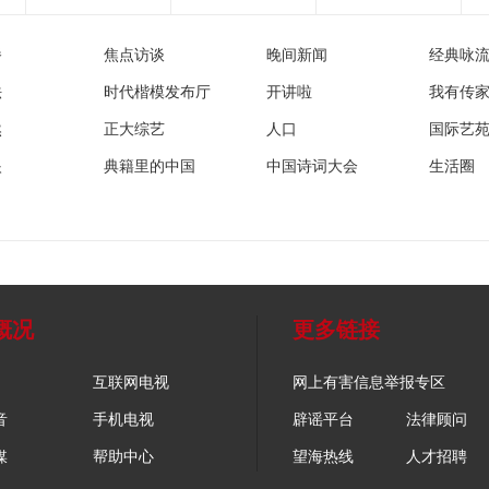
播
焦点访谈
晚间新闻
经典咏
法
时代楷模发布厅
开讲啦
我有传
然
正大综艺
人口
国际艺
眼
典籍里的中国
中国诗词大会
生活圈
概况
更多链接
互联网电视
网上有害信息举报专区
音
手机电视
辟谣平台
法律顾问
媒
帮助中心
望海热线
人才招聘