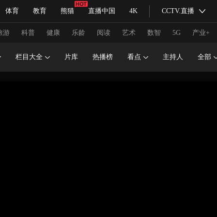
体育
教育
熊猫
直播中国
4K
CCTV.直播
式妙语
主持人
下载央视影音
热解读
天天学习
旅游
科普
健康
乐龄
阅读
艺术
数智
5G
产业+
栏目大全
片库
热播榜
看点
主持人
全部
纪录片网
国家大剧院
大型活动
科技
法治
文娱
人物
公益
图片
习式妙语
央视快评
央视网评
光华锐评
锋面
频道
VR/AR
4K专区
全景新闻
请入列
人生第一次
人生第二次
冬奥会
CBA
NBA
中超
国足
国际足球
网球
综
体育江湖
文化体育
冰雪道路
足球道路