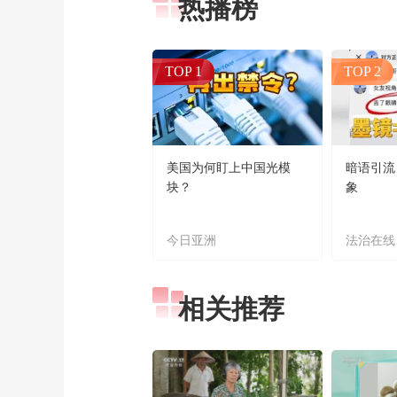
热播榜
TOP 1
TOP 2
美国为何盯上中国光模
暗语引流
块？
象
今日亚洲
法治在线
相关推荐