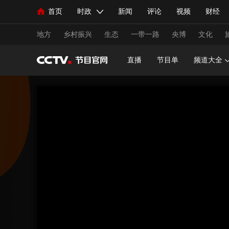
首页
时政
新闻
评论
视频
财经
人民领袖习近平
直播
海外频道
片库
iPanda
栏目大全
联播+
English
中国领导人
节目单
Монгол
听音
央视快评
微视频
习
地方
乡村振兴
生态
一带一路
央博
文化
直播
节目单
频道大全
总台春晚
网络春晚
共产党员网
秧纪录
新闻
国内
国际
评论
经济
军事
人民领袖习近平
联播+
热解读
天天学习
视频
小央视频
小央直播
直播中国
熊猫
现场
前线
比划
快看
蓝海中国
新兵
体育
直播
竞猜
2026年世界杯
2026年
VIP会员
CCTV奥林匹克频道
生活体育大会