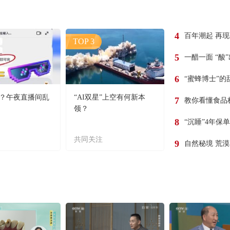
4
百年潮起 再
TOP 3
5
一醋一面 “酸
6
“蜜蜂博士”的
？午夜直播间乱
“AI双星”上空有何新本
7
教你看懂食品
领？
8
“沉睡”4年保
共同关注
9
自然秘境 荒