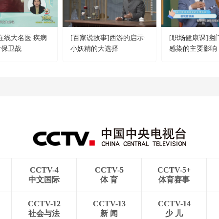
]在线大名医 疾病
[百家说故事]西游的启示·
[职场健康课]幽
齿保卫战
小妖精的大选择
感染的主要影响
CCTV-4
CCTV-5
CCTV-5+
中文国际
体 育
体育赛事
CCTV-12
CCTV-13
CCTV-14
社会与法
新 闻
少 儿