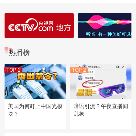
热播榜
TOP 1
TOP 2
美国为何盯上中国光模
暗语引流？午夜直播间
块？
乱象