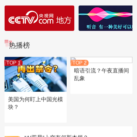
热播榜
TOP 1
TOP 2
暗语引流？午夜直播间
乱象
美国为何盯上中国光模
块？