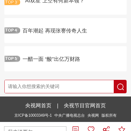
“AI双星”上空有何新本领？
TOP
3
百年潮起 再现张謇传奇人生
TOP
4
一醋一面 “酸”出亿万财路
TOP
5
央视网首页
|
央视节目官网首页
京ICP备10003349号-1
中央广播电视总台
央视网
版权所有