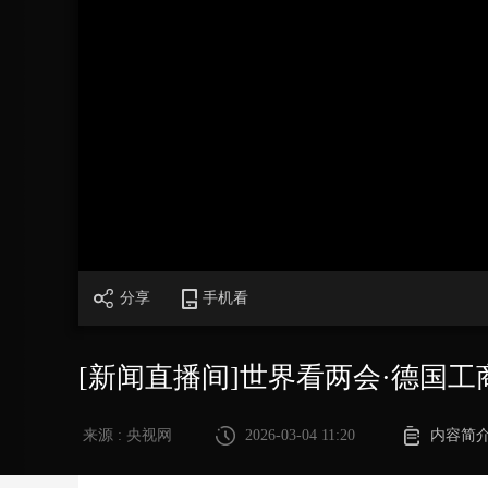
财经
教育
乡村振兴
生态环境
一带一路
大国智造
大国展会
大国保险
云顶对话
CCTV.节目官网
直播
节目单
栏目
片库
加
载
/
完
成
:
0%
分享
手机看
[新闻直播间]世界看两会·德国
来源 : 央视网
2026-03-04 11:20
内容简