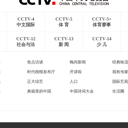
CCTV-4
CCTV-5
CCTV-5+
中文国际
体 育
体育赛事
CCTV-12
CCTV-13
CCTV-14
社会与法
新 闻
少 儿
播
焦点访谈
晚间新闻
经典咏
法
时代楷模发布厅
开讲啦
我有传
然
正大综艺
人口
国际艺
眼
典籍里的中国
中国诗词大会
生活圈