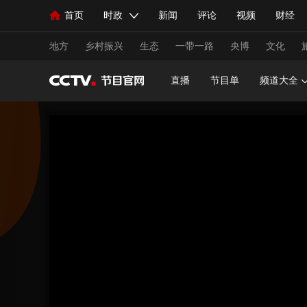
首页
时政
新闻
评论
视频
财经
人民领袖习近平
直播
海外频道
片库
iPanda
栏目大全
联播+
English
中国领导人
节目单
Монгол
听音
央视快评
微视频
习
地方
乡村振兴
生态
一带一路
央博
文化
直播
节目单
频道大全
总台春晚
网络春晚
共产党员网
秧纪录
新闻
国内
国际
评论
经济
军事
人民领袖习近平
联播+
热解读
天天学习
视频
小央视频
小央直播
直播中国
熊猫
现场
前线
比划
快看
蓝海中国
新兵
体育
直播
竞猜
2026年世界杯
2026年
VIP会员
CCTV奥林匹克频道
生活体育大会