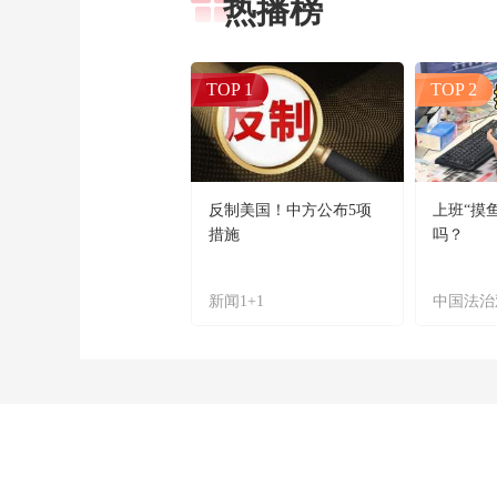
热播榜
TOP 1
TOP 2
反制美国！中方公布5项
上班“摸
措施
吗？
新闻1+1
中国法治