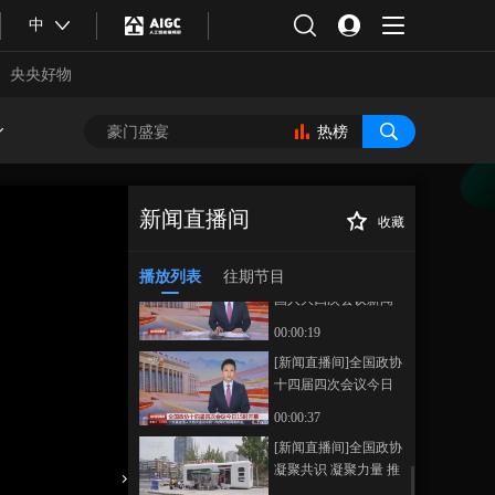
20260304 03:00
中
00:43:59
《新闻直播间》
央央好物
20260304 02:00
00:33:00
热榜
《新闻直播间》
20260304 01:00
00:20:59
新闻直播间
收藏
本期内容
[新闻直播间]世界
正在播放
看两会·德国工商界人士表示 中
播放列表
往期节目
[新闻直播间]十四届全
国高质量发展为世界经济注入
国人大四次会议新闻
确定性
发布会 今日12时在人
00:00:19
民大会堂新闻发布厅
[新闻直播间]全国政协
举行
十四届四次会议今日
15时开幕
00:00:37
合体育
亚冬会
[新闻直播间]全国政协
凝聚共识 凝聚力量 推
进中国式现代化