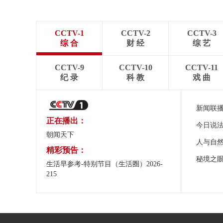
CCTV-1
CCTV-2
CCTV-3
综 合
财 经
综 艺
CCTV-9
CCTV-10
CCTV-11
纪 录
科 教
戏 曲
新闻联
正在播出：
今日说
朝闻天下
人与自
精彩预告：
秘境之
生活早参考-特别节目（生活圈）2026-
215