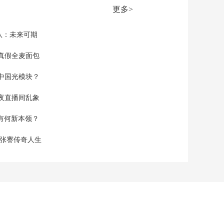
致力于通过外交途径
更多>
避免局势升级
00:01:14
[新闻直播间]伊朗袭击
队：未来可期
美军基地 卡塔尔能源
设施受波及 卡塔尔外
真假全麦面包
00:01:24
交部称能源设施受损
[新闻直播间]纽约 联
可控
中国光模块？
合国呼吁中东局势相
关各方保持克制
00:00:44
夜直播间乱象
[新闻直播间]俄罗斯副
外长表示 俄方主张尽
空有何新本领？
快停止暴力 反对冲突
00:01:16
升级
现张謇传奇人生
[新闻直播间]法国不认
可美以对伊朗发起的
军事行动
00:00:40
[新闻直播间]美国 特
朗普威胁要切断与西
班牙贸易往来
00:00:45
[新闻直播间]国务院台