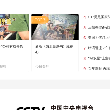
4
U17男足国家
TOP 3
5
三招教你识破
6
美国为何盯上
鱼”公司有权开除
新版《防卫白皮书》藏祸
7
暗语引流？午
心
8
“AI双星”上
观察
今日关注
9
百年潮起 再