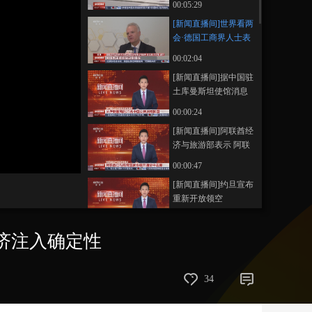
00:05:29
艺术
汽车
数智
5G
产业+
[新闻直播间]世界看两
会·德国工商界人士表
时尚
天气
才艺
网展
央央好物
示 中国高质量发展为
00:02:04
世界经济注入确定性
[新闻直播间]据中国驻
土库曼斯坦使馆消息
从伊朗撤离的25名中
00:00:24
国公民启程回国
[新闻直播间]阿联酋经
济与旅游部表示 阿联
酋已与海湾国家协调
画
静
00:00:47
质
音
开通空中走廊
(m)
[新闻直播间]约旦宣布
重新开放领空
00:00:18
经济注入确定性
[新闻直播间]美以对伊
朗发动军事打击 伊朗
展开反击 德黑兰再传
00:00:19
34
爆炸声 以称袭击伊朗
[新闻直播间]美以对伊
多处设施
朗发动军事打击 伊朗