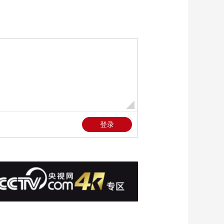
展开反击 伊朗称打击
00:00:55
多个美以目标 击中美
[新闻直播间]美以对伊
军军舰
朗发动军事打击 伊朗
展开反击 伊朗称十多
00:00:40
艘油轮在霍尔木兹海
[新闻直播间]美以对伊
峡被击中
朗发动军事打击 伊朗
展开反击 以军称对伊
00:03:23
朗首都展开大规模打
[新闻直播间]美以对伊
击
朗发动军事打击 伊朗
展开反击 伊朗选举最
00:01:07
高领袖的机构大楼遭
[新闻直播间]国际原子
袭
能机构表示 伊朗纳坦
兹核设施遭袭 未发生
00:01:14
核泄漏
[新闻直播间]美以对伊
朗发动军事打击 伊朗
展开反击 阿联酋 美驻
00:00:43
迪拜领馆附近遭无人
[新闻直播间]阿联酋称
机袭击