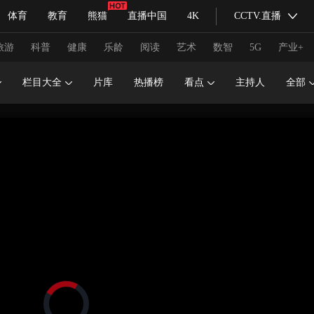
体育
教育
熊猫
直播中国
4K
CCTV.直播
式妙语
主持人
下载央视影音
热解读
天天学习
旅游
科普
健康
乐龄
阅读
艺术
数智
5G
产业+
栏目大全
片库
热播榜
看点
主持人
全部
纪录片网
国家大剧院
大型活动
科技
法治
文娱
人物
公益
图片
习式妙语
央视快评
央视网评
光华锐评
锋面
频道
VR/AR
4K专区
全景新闻
请入列
人生第一次
人生第二次
冬奥会
CBA
NBA
中超
国足
国际足球
网球
综
体育江湖
文化体育
冰雪道路
足球道路
正