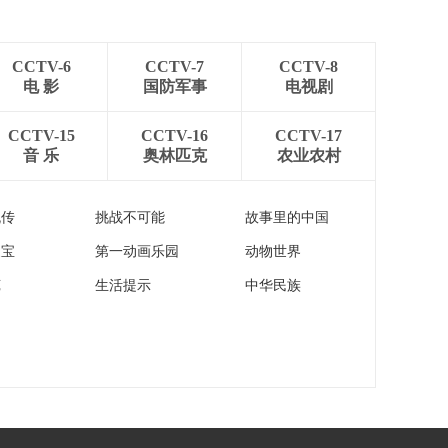
办举行例行新闻发布
会
00:05:04
CCTV-6
CCTV-7
CCTV-8
[新闻直播间]伊拉克民
电 影
国防军事
电视剧
兵武装称打击美军基
地等目标
00:00:31
CCTV-15
CCTV-16
CCTV-17
[新闻直播间]黎真主党
音 乐
奥林匹克
农业农村
武装对多处以军事基
地发动袭击
00:01:18
流传
挑战不可能
故事里的中国
[新闻直播间]联黎部队
表示 以军越过“蓝
家宝
第一动画乐园
动物世界
线”进入黎境内违反联
00:00:49
苑
生活提示
中华民族
合国决议
[新闻直播间]美国驻黎
巴嫩使馆将“无限期关
闭”
00:00:24
[新闻直播间]日本法院
裁定解散原“统一教会”
日本东京高等法院决
00:00:41
定维持解散命令