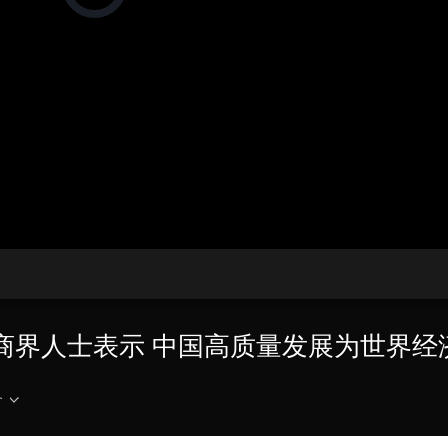
在
加
载
央博
非遗
文化
旅游
科普
健康
乐龄
阅读
视
频
云起
超级工厂
智敬中国
全民健康
颜选攻略
海洋
播
放
器。
热播榜
总台企业白名单
播
放
速
度
工商界人士表示 中国高质量发展为世界
介