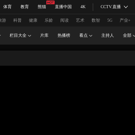
体育
教育
熊猫
直播中国
4K
CCTV.直播
式妙语
主持人
下载央视影音
热解读
天天学习
旅游
科普
健康
乐龄
阅读
艺术
数智
5G
产业+
栏目大全
片库
热播榜
看点
主持人
全部
纪录片网
国家大剧院
大型活动
科技
法治
文娱
人物
公益
图片
习式妙语
央视快评
央视网评
光华锐评
锋面
频道
VR/AR
4K专区
全景新闻
请入列
人生第一次
人生第二次
冬奥会
CBA
NBA
中超
国足
国际足球
网球
综
体育江湖
文化体育
冰雪道路
足球道路