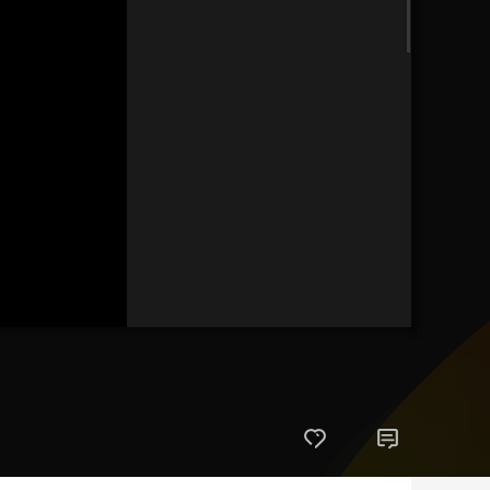
艺术
汽车
数智
5G
产业+
时尚
天气
才艺
网展
央央好物