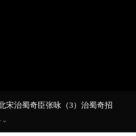
央博
非遗
文化
旅游
科普
健康
乐龄
阅读
云起
超级工厂
智敬中国
全民健康
颜选攻略
海洋
热播榜
总台企业白名单
04 北宋治蜀奇臣张咏（3）治蜀奇招
介