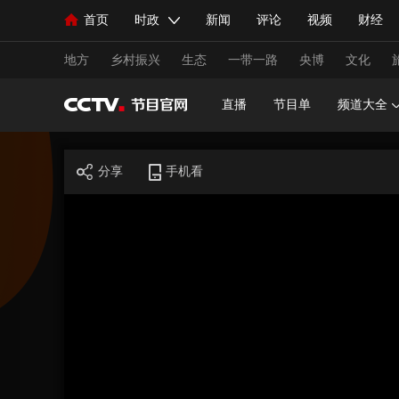
首页
时政
新闻
评论
视频
财经
人民领袖习近平
直播
海外频道
片库
iPanda
栏目大全
联播+
English
中国领导人
节目单
Монгол
听音
央视快评
微视频
习
地方
乡村振兴
生态
一带一路
央博
文化
直播
节目单
频道大全
总台春晚
网络春晚
共产党员网
秧纪录
分享
手机看
新闻
国内
国际
评论
经济
军事
人民领袖习近平
联播+
热解读
天天学习
视频
小央视频
小央直播
直播中国
熊猫
现场
前线
比划
快看
蓝海中国
新兵
体育
直播
竞猜
2026年世界杯
2026年
VIP会员
CCTV奥林匹克频道
生活体育大会