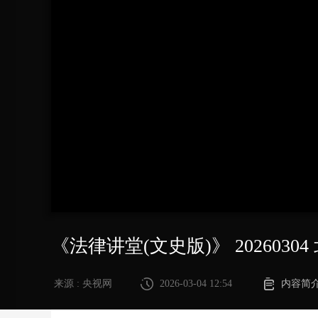
财经
教育
乡村振兴
生态环境
一带一路
大国智造
大国展会
大国保险
云顶对话
CCTV.节目官网
直播
节目单
栏目
片库
《法律讲堂(文史版)》 202603
来源 : 央视网
2026-03-04 12:54
内容简