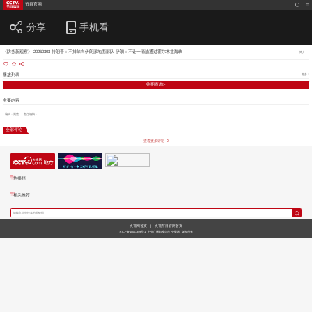
节目官网
分享
手机看
《防务新观察》 20260303 特朗普：不排除向伊朗派地面部队 伊朗：不让一滴油通过霍尔木兹海峡
简介
播放列表
更多 >
往期查询>
主要内容
编辑：刘慧
责任编辑：
全部评论
查看更多评论
热播榜
相关推荐
央视网首页
|
央视节目官网首页
京ICP备10003349号-1
中央广播电视总台
央视网
版权所有