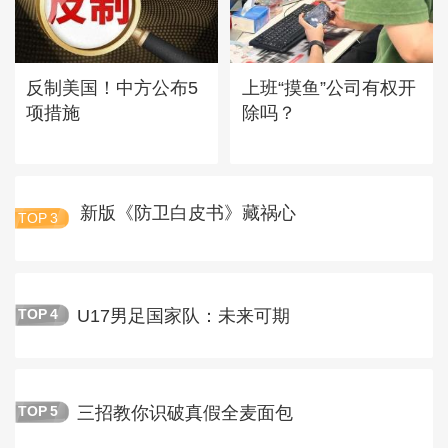
反制美国！中方公布5
上班“摸鱼”公司有权开
项措施
除吗？
新版《防卫白皮书》藏祸心
TOP
3
U17男足国家队：未来可期
TOP
4
三招教你识破真假全麦面包
TOP
5