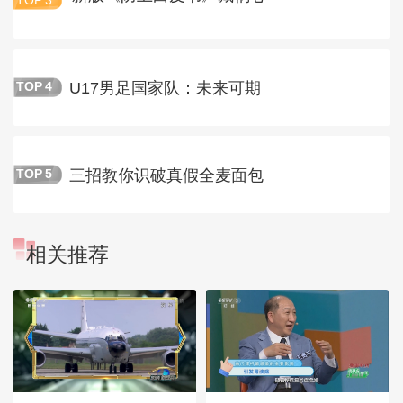
TOP
3
U17男足国家队：未来可期
TOP
4
三招教你识破真假全麦面包
TOP
5
相关推荐