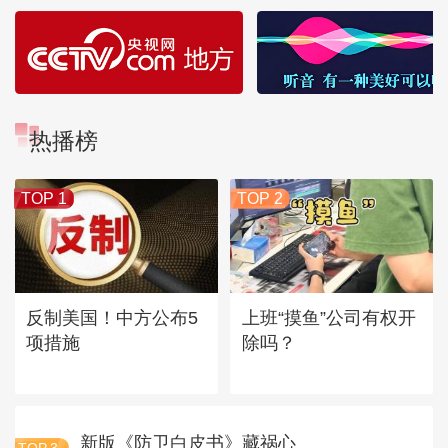
热播榜
TOP 1
TOP 2
反制美国！中方公布5
上班“摸鱼”公司有权开
项措施
除吗？
新版《防卫白皮书》藏祸心