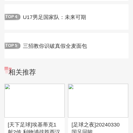
U17男足国家队：未来可期
TOP
4
三招教你识破真假全麦面包
TOP
5
相关推荐
[天下足球]埃基蒂克1
[足球之夜]20240330
射2传 利物浦战胜西汉
国足回眸