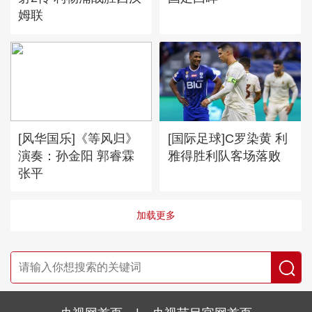
姆联
[风华国乐]《等风归》
[国际足球]C罗染黄 利
演奏：孙金阳 郭睿霖
雅得胜利队客场落败
张平
加载更多