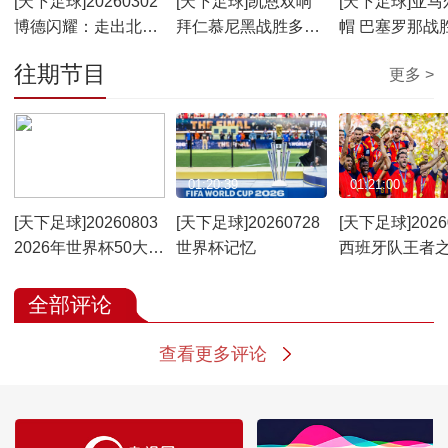
[天下足球]20260302
[天下足球]凯恩双响
[天下足球]亚马
博德闪耀：走出北极
拜仁慕尼黑战胜多特
帽 巴塞罗那战
圈
蒙德
亚雷亚尔
往期节目
更多 >
01:21:19
01:20:39
01:21:00
[天下足球]20260803
[天下足球]20260728
[天下足球]2026
2026年世界杯50大名
世界杯记忆
西班牙队王者
场面
全部评论
查看更多评论