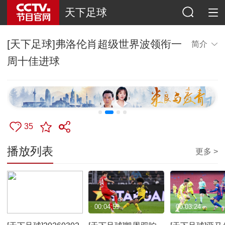
天下足球
[天下足球]弗洛伦肖超级世界波领衔一
简介
周十佳进球
35
播放列表
更多 >
00:52:02
00:04:59
00:03:24