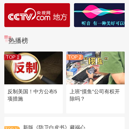
热播榜
TOP 1
TOP 2
反制美国！中方公布5
上班“摸鱼”公司有权开
项措施
除吗？
新版《防卫白皮书》藏祸心