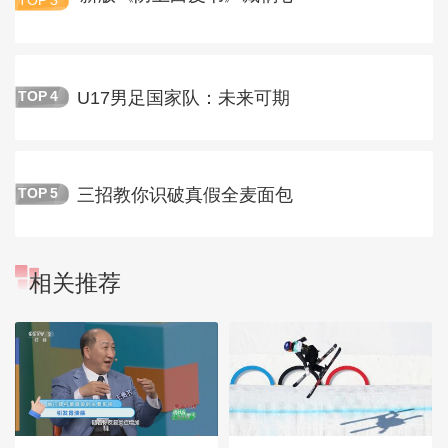
TOP
3
U17男足国家队：未来可期
TOP
4
三招教你识破真假全麦面包
TOP
5
相关推荐