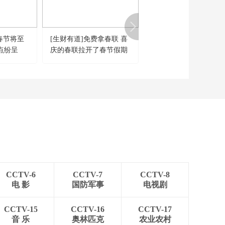
[今日环球]南美多国近
期暴雨灾害致数十人
死亡
00:01:12
春节将至
[生财有道]免费拿春联 喜
《晚间天气预报》
[今日环球]美国东北部
点纷呈
庆的春联拉开了春节假期
20260805
暴雪过后 交通电力恢
复缓慢
的大幕
00:01:19
[今日环球]法国连续40
天降雨创纪录 多地遭
遇洪涝
00:01:16
[今日环球]韩国前总统
尹锡悦因内乱头目罪
一审被判无期徒刑
00:00:44
[今日环球]日本自民党
推动扩大防卫装备品
CCTV-6
CCTV-7
CCTV-8
出口范围
00:00:56
电 影
国防军事
电视剧
[今日环球]中国外交
部：国际社会应坚决
CCTV-15
CCTV-16
CCTV-17
抵制日本新型军国主
音 乐
奥林匹克
农业农村
00:01:06