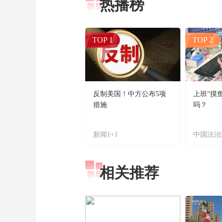
热播榜
TOP 1
TOP 2
反制美国！中方公布5项
上班“摸
措施
吗？
新闻1+1
中国法治
相关推荐