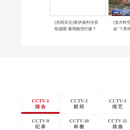
[共同关注]美伊谈判与否
[东方时
陷谜团 僵局能否打破？
会”？美
两阶段方
考量 可
CCTV-1
CCTV-2
CCTV-3
综 合
财 经
综 艺
CCTV-9
CCTV-10
CCTV-11
纪 录
科 教
戏 曲