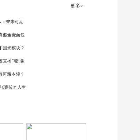
管道输送中断引发争
更多>
端 匈牙利总理称乌克
00:00:37
兰或将破坏匈能源系
[今日环球]美国：克林
队：未来可期
统
顿夫妇将就爱泼斯坦
案作证
真假全麦面包
00:01:25
[今日环球]牵涉爱泼斯
中国光模块？
坦案 美前财长将辞去
哈佛教职
00:00:36
夜直播间乱象
[今日环球]美媒：美政
空有何新本领？
府正酝酿征收新关税
00:02:03
现张謇传奇人生
[今日环球]墨西哥总
统：墨各地局势陆续
恢复正常
00:01:46
[今日环球]墨西哥总
统：世界杯期间瓜达
拉哈拉“无安全风险”
00:00:39