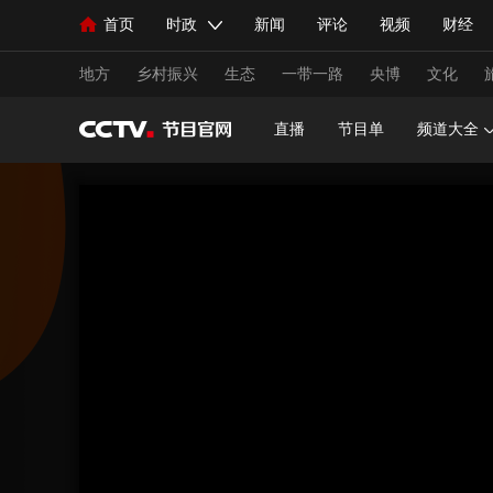
首页
时政
新闻
评论
视频
财经
人民领袖习近平
直播
海外频道
片库
iPanda
栏目大全
联播+
English
中国领导人
节目单
Монгол
听音
央视快评
微视频
习
地方
乡村振兴
生态
一带一路
央博
文化
直播
节目单
频道大全
总台春晚
网络春晚
共产党员网
秧纪录
新闻
国内
国际
评论
经济
军事
人民领袖习近平
联播+
热解读
天天学习
视频
小央视频
小央直播
直播中国
熊猫
现场
前线
比划
快看
蓝海中国
新兵
体育
直播
竞猜
2026年世界杯
2026年
VIP会员
CCTV奥林匹克频道
生活体育大会