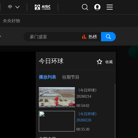
中
央央好物
热榜
今日环球
收藏
《今日环球》
正在播放
20260226
播放列表
往期节目
《今日环球》
20260214
00:54:02
《今日环球》
20260226
合体育
亚冬会
00:55:30