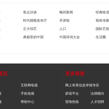
播
焦点访谈
晚间新闻
经典咏
法
时代楷模发布厅
开讲啦
我有传
然
正大综艺
人口
国际艺
眼
典籍里的中国
中国诗词大会
生活圈
概况
更多链接
互联网电视
网上有害信息举报专区
音
手机电视
辟谣平台
法律顾问
媒
帮助中心
望海热线
人才招聘