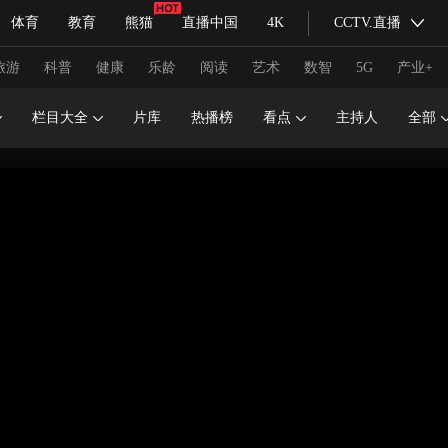
体育
教育
熊猫
直播中国
4K
CCTV.直播
式妙语
主持人
下载央视影音
热解读
天天学习
旅游
科普
健康
乐龄
阅读
艺术
数智
5G
产业+
栏目大全
片库
热播榜
看点
主持人
全部
纪录片网
国家大剧院
大型活动
科技
法治
文娱
人物
公益
图片
习式妙语
央视快评
央视网评
光华锐评
锋面
频道
VR/AR
4K专区
全景新闻
请入列
人生第一次
人生第二次
冬奥会
CBA
NBA
中超
国足
国际足球
网球
综
体育江湖
文化体育
冰雪道路
足球道路