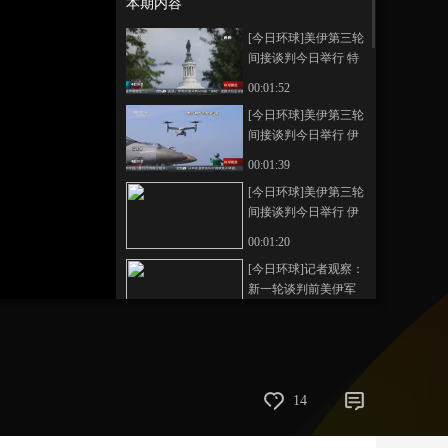
本期内容
艺术
汽车
数智
5G
产业+
[今日环球]美伊第三轮
间接谈判今日举行 特
时尚
天气
才艺
网展
央央好物
朗普：永远不会允许
00:01:52
伊朗拥有核武器
[今日环球]美伊第三轮
间接谈判今日举行 伊
朗外长抵达日内瓦参
00:01:39
加新一轮谈判
[今日环球]美伊第三轮
间接谈判今日举行 伊
朗民众认为谈判前景
00:01:20
不容乐观
[今日环球]记者观察：
新一轮谈判前美伊军
事部署持续升级
00:02:31
[今日环球]伊朗向俄采
购500套“柳树”便携式
防空导弹系统
00:00:42
14
[今日环球]美伊第三轮
间接谈判今日举行 美