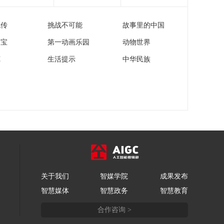
义的妄动
[今日环球]中国外交
部：敦促美方停止为
流传
挑战不可能
故事里的中国
重启核试验寻找借口
00:01:01
家宝
第一动画乐园
动物世界
[今日环球]商务部等七
部门发布新版《鼓励
苑
生活提示
中华民族
进口服务目录》 利好
00:00:39
民生与发展 国内急需
[今日环球]两轮大范围
优先进口
雨雪来袭 北方降温南
方多雨
00:02:23
[今日环球]务工返岗客
流增长 新春招聘提供
就业岗位
00:02:04
[今日环球]2026年春节
假期盘点 假期国内出
关于我们
智媒学院
成果发布
游5.96亿人次 创历史
00:02:33
智慧媒体
智慧政务
智慧教育
新高
[今日环球]盘点2026电
合作咨询 >
影春节档 2026春节档
市场火热 电影票房