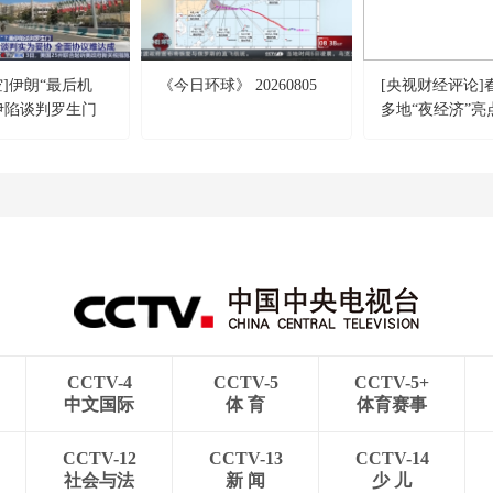
空]伊朗“最后机
《今日环球》 20260805
[央视财经评论]
伊陷谈判罗生门
多地“夜经济”亮
案顺序安排有何
行性多大？
CCTV-4
CCTV-5
CCTV-5+
中文国际
体 育
体育赛事
CCTV-12
CCTV-13
CCTV-14
社会与法
新 闻
少 儿