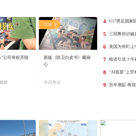
4
U17男足国家
TOP 3
5
三招教你识破
6
美国为何盯上
鱼”公司有权开除
新版《防卫白皮书》藏祸
7
暗语引流？午
心
8
“AI双星”上
观察
今日关注
9
百年潮起 再