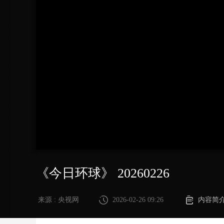
财经
教育
乡村振兴
生态环境
一带一路
大国智造
大国展会
大国保险
云顶对话
CCTV.节目官网
直播
节目单
栏目
片库
《今日环球》 20260226
来源 : 央视网
2026-02-26 09:26
内容简