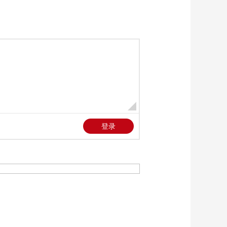
伊相互“秀肌肉” 意在
00:03:30
施压对方
[今日环球]荷航3月起
暂停阿姆斯特丹至特
拉维夫航班
00:00:37
[今日环球]美中情局社
交媒体上公开招募伊
朗人
00:02:01
[今日环球]乌美谈判代
表今日在日内瓦举行
会晤
00:02:00
[今日环球]乌美会谈在
即 俄乌持续互袭
00:01:52
[今日环球]“友谊”输油
管道输送中断引发争
端 欧盟提出将亚得里
00:01:54
亚管道作为替代方案
[今日环球]“友谊”输油