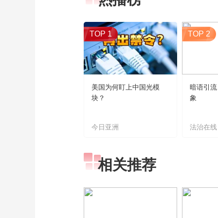
TOP 1
TOP 2
美国为何盯上中国光模
暗语引流
块？
象
今日亚洲
法治在线
相关推荐