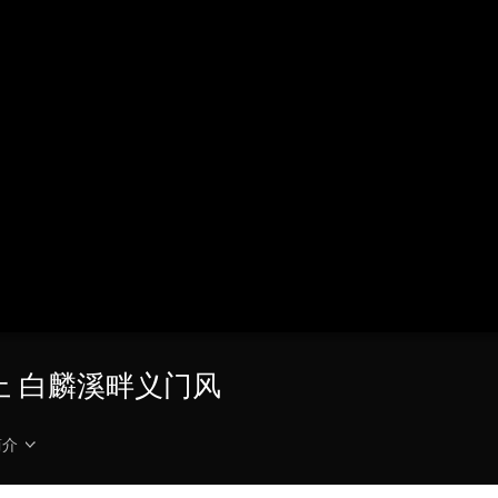
央博
非遗
文化
旅游
科普
健康
乐龄
阅读
云起
超级工厂
智敬中国
全民健康
颜选攻略
海洋
热播榜
总台企业白名单
之上 白麟溪畔义门风
简介