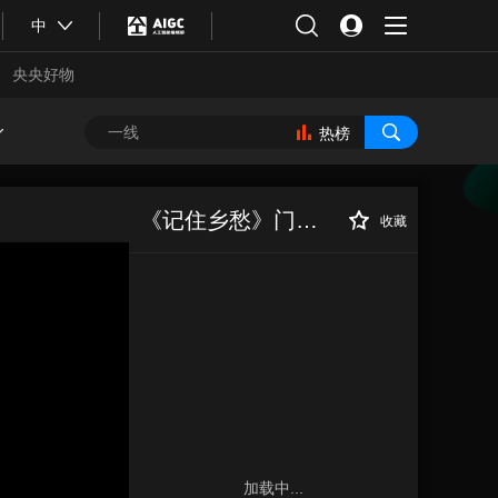
中
央央好物
热榜
《记住乡愁》门楣之上(2026)
收藏
合体育
亚冬会
加载中...