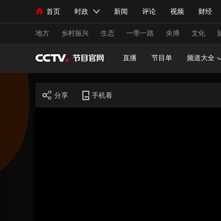
首页
时政
新闻
评论
视频
财经
人民领袖习近平
直播
海外频道
片库
iPanda
栏目大全
联播+
English
中国领导人
节目单
Монгол
听音
央视快评
微视频
习
地方
乡村振兴
生态
一带一路
央博
文化
直播
节目单
频道大全
总台春晚
网络春晚
共产党员网
秧纪录
分享
手机看
新闻
国内
国际
评论
经济
军事
人民领袖习近平
联播+
热解读
天天学习
视频
小央视频
小央直播
直播中国
熊猫
现场
前线
比划
快看
蓝海中国
新兵
体育
直播
竞猜
2026年世界杯
2026
VIP会员
CCTV奥林匹克频道
生活体育大会