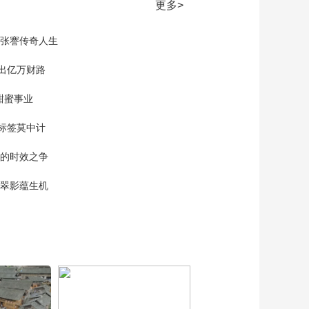
更多>
现张謇传奇人生
”出亿万财路
甜蜜事业
标签莫中计
单的时效之争
漠翠影蕴生机