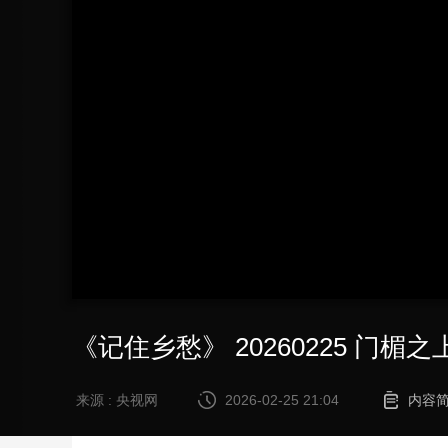
财经
教育
乡村振兴
生态环境
一带一路
大国智造
大国展会
大国保险
云顶对话
CCTV.节目官网
直播
节目单
栏目
片库
《记住乡愁》 20260225 门楣
来源 : 央视网
2026-02-25 21:04
内容