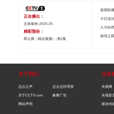
新闻联
正在播出：
今日说
文脉春秋-2025-25
人与自
精彩预告：
秘境之
翠云廊（精品展播）-第2集
关于我们
业务
总台之声
总台总经理室
央视网
关于CCTV.com
象舞广告
央视影
网站声明
移动传