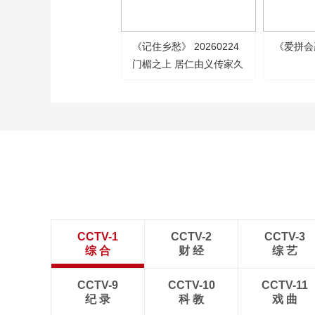
《记住乡愁》 20260224
《爱拼会
门楣之上 居仁由义传家久
CCTV-1
CCTV-2
CCTV-3
综 合
财 经
综 艺
CCTV-9
CCTV-10
CCTV-11
纪 录
科 教
戏 曲