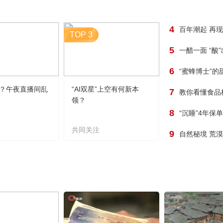
4
百年潮起 再
TOP 3
5
一醋一面 “酸
6
“蜜蜂博士”的
？午夜直播间乱
“AI双星”上空有何新本
7
教你看懂食品
领？
8
“沉睡”4年保
共同关注
9
自然秘境 荒