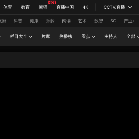
体育
教育
熊猫
直播中国
4K
CCTV.直播
式妙语
主持人
下载央视影音
热解读
天天学习
旅游
科普
健康
乐龄
阅读
艺术
数智
5G
产业+
栏目大全
片库
热播榜
看点
主持人
全部
纪录片网
国家大剧院
大型活动
科技
法治
文娱
人物
公益
图片
习式妙语
央视快评
央视网评
光华锐评
锋面
频道
VR/AR
4K专区
全景新闻
请入列
人生第一次
人生第二次
年冬奥会
CBA
NBA
中超
国足
国际足球
网球
综
体育江湖
文化体育
冰雪道路
足球道路