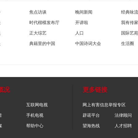
播
焦点访谈
晚间新闻
经典咏
法
时代楷模发布厅
开讲啦
我有传
然
正大综艺
人口
国际艺
眼
典籍里的中国
中国诗词大会
生活圈
概况
更多链接
互联网电视
网上有害信息举报专区
音
手机电视
辟谣平台
法律顾问
媒
帮助中心
望海热线
人才招聘