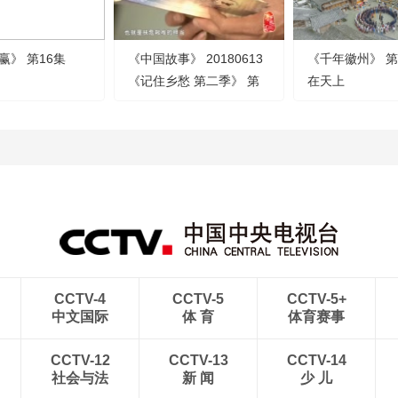
赢》 第16集
《中国故事》 20180613
《千年徽州》 第
《记住乡愁 第二季》 第
在天上
十一集 东明村——一门尚
义
CCTV-4
CCTV-5
CCTV-5+
中文国际
体 育
体育赛事
CCTV-12
CCTV-13
CCTV-14
社会与法
新 闻
少 儿