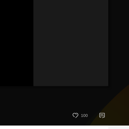
艺术
汽车
数智
5G
产业+
时尚
天气
才艺
网展
央央好物
100