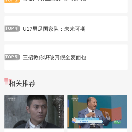
TOP
3
U17男足国家队：未来可期
TOP
4
三招教你识破真假全麦面包
TOP
5
相关推荐