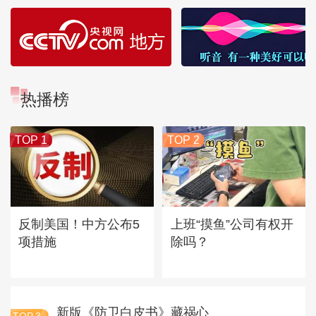
热播榜
TOP 1
TOP 2
反制美国！中方公布5
上班“摸鱼”公司有权开
项措施
除吗？
新版《防卫白皮书》藏祸心