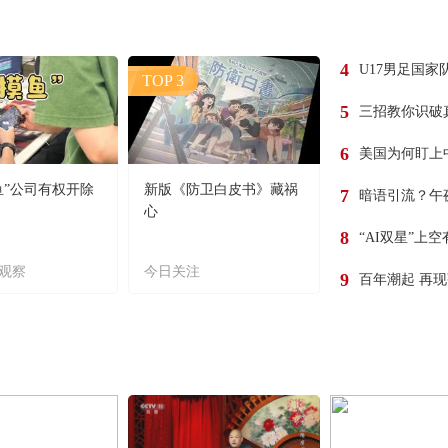
4
U17男足国家
TOP 3
5
三招教你识破
6
美国为何盯上
鱼”公司有权开除
新版《防卫白皮书》藏祸
7
暗语引流？午
心
8
“AI双星”上
观察
今日关注
9
百年潮起 再