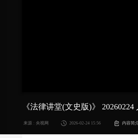
财经
教育
乡村振兴
生态环境
一带一路
大国智造
大国展会
大国保险
云顶对话
CCTV.节目官网
直播
节目单
栏目
片库
《法律讲堂(文史版)》 20260
来源 : 央视网
2026-02-24 15:56
内容简