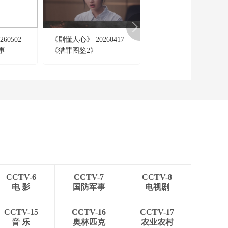
宠妻骂妾伤庶母
00:26:59
60502
《剧懂人心》 20260417
《时代》 20170608 我
事
《猎罪图鉴2》
艺考生 第四集 路在何
CCTV-6
CCTV-7
CCTV-8
电 影
国防军事
电视剧
CCTV-15
CCTV-16
CCTV-17
音 乐
奥林匹克
农业农村