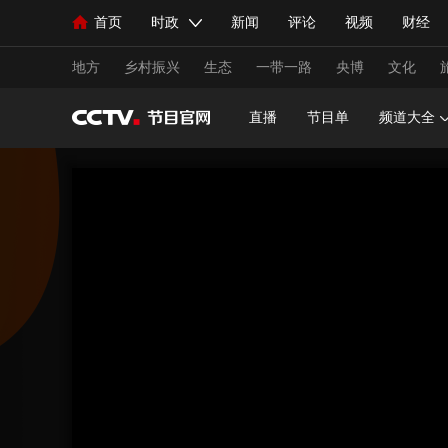
首页
时政
新闻
评论
视频
财经
人民领袖习近平
直播
海外频道
片库
iPanda
栏目大全
联播+
English
中国领导人
节目单
Монгол
听音
央视快评
微视频
习
地方
乡村振兴
生态
一带一路
央博
文化
直播
节目单
频道大全
总台春晚
网络春晚
共产党员网
秧纪录
新闻
国内
国际
评论
经济
军事
人民领袖习近平
联播+
热解读
天天学习
视频
小央视频
小央直播
直播中国
熊猫
现场
前线
比划
快看
蓝海中国
新兵
体育
直播
竞猜
2026年世界杯
2026年
VIP会员
CCTV奥林匹克频道
生活体育大会