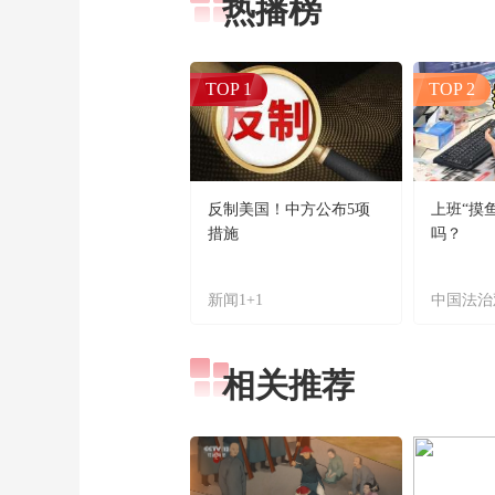
热播榜
TOP 1
TOP 2
反制美国！中方公布5项
上班“摸
措施
吗？
新闻1+1
中国法治
相关推荐