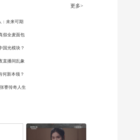
00:26:58
更多>
《法律讲堂(文史版)》
20260209 传世家风
（1）家产
队：未来可期
00:26:59
《法律讲堂(文史版)》
真假全麦面包
20260206 明清御批案·
父子联手除逆子
中国光模块？
00:26:59
《法律讲堂(文史版)》
夜直播间乱象
20260205 明清御批案·
官兵诬告遭严惩
00:26:59
空有何新本领？
《法律讲堂(文史版)》
20260204 明清御批案·
现张謇传奇人生
被轻判的指挥使
00:26:56
《法律讲堂(文史版)》
20260203 明清御批案·
书吏控告县太爷
00:26:56
《法律讲堂(文史版)》
20260202 明清御批案·