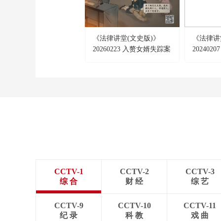
《法律讲堂(文史版)》
《法律讲
20260223 入赘女婿失踪案
20240
（上）糊涂上司定下审案
思路
CCTV-1
CCTV-2
CCTV-3
综 合
财 经
综 艺
CCTV-9
CCTV-10
CCTV-11
纪 录
科 教
戏 曲