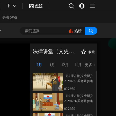
中
央央好物
热榜
法律讲堂（文史版）
收藏
《法律讲堂(文史
正在播放
版)》 20260224 入赘女婿失踪案
2月
1月
12月
11月
更多
（下）遇到了清官 万幸
《法律讲堂(文史版)》
20260227 梁宽杀妻案
（3）如此“依法办案”
00:26:59
《法律讲堂(文史版)》
20260226 梁宽杀妻案
合体育
亚冬会
（2）主审与嫌犯的交
00:26:59
易
《法律讲堂(文史版)》