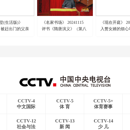
堂(生活版)》
《名家书场》 20241115
《现在开庭》 202
207 被赶出门的父亲
评书《隋唐演义》（第八
入赘女婿的烦心
十一回）
CCTV-4
CCTV-5
CCTV-5+
中文国际
体 育
体育赛事
CCTV-12
CCTV-13
CCTV-14
社会与法
新 闻
少 儿