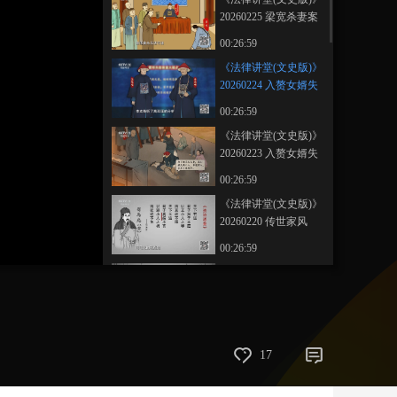
20260225 梁宽杀妻案
艺术
汽车
数智
5G
产业+
（1）一桩命案两个疑
00:26:59
凶
时尚
天气
才艺
网展
央央好物
《法律讲堂(文史版)》
20260224 入赘女婿失
踪案（下）遇到了清
00:26:59
官 万幸
《法律讲堂(文史版)》
20260223 入赘女婿失
踪案（上）糊涂上司
00:26:59
定下审案思路
《法律讲堂(文史版)》
20260220 传世家风
（10）齐家（下）
00:26:59
《法律讲堂(文史版)》
20260219 传世家风
（9）齐家（上）
00:26:59
《法律讲堂(文史版)》
17
20260218 传世家风
（8）修身（下）
00:26:59