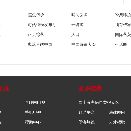
播
焦点访谈
晚间新闻
经典咏
法
时代楷模发布厅
开讲啦
我有传
然
正大综艺
人口
国际艺
眼
典籍里的中国
中国诗词大会
生活圈
概况
更多链接
互联网电视
网上有害信息举报专区
音
手机电视
辟谣平台
法律顾问
媒
帮助中心
望海热线
人才招聘