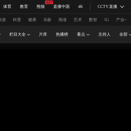
体育
教育
熊猫
直播中国
4K
CCTV.直播
式妙语
主持人
下载央视影音
热解读
天天学习
旅游
科普
健康
乐龄
阅读
艺术
数智
5G
产业+
栏目大全
片库
热播榜
看点
主持人
全部
纪录片网
国家大剧院
大型活动
科技
法治
文娱
人物
公益
图片
习式妙语
央视快评
央视网评
光华锐评
锋面
频道
VR/AR
4K专区
全景新闻
请入列
人生第一次
人生第二次
冬奥会
CBA
NBA
中超
国足
国际足球
网球
综
体育江湖
文化体育
冰雪道路
足球道路