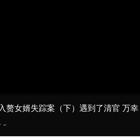
央博
非遗
文化
旅游
科普
健康
乐龄
阅读
云起
超级工厂
智敬中国
全民健康
颜选攻略
海洋
热播榜
总台企业白名单
224 入赘女婿失踪案（下）遇到了清官 万幸
介