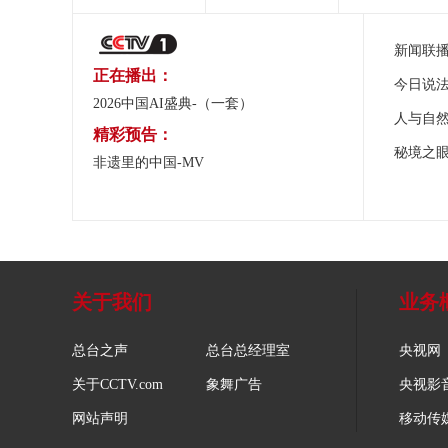
新闻联
正在播出：
今日说
2026中国AI盛典-（一套）
人与自
精彩预告：
秘境之
非遗里的中国-MV
关于我们
业务
总台之声
总台总经理室
央视网
关于CCTV.com
象舞广告
央视影
网站声明
移动传