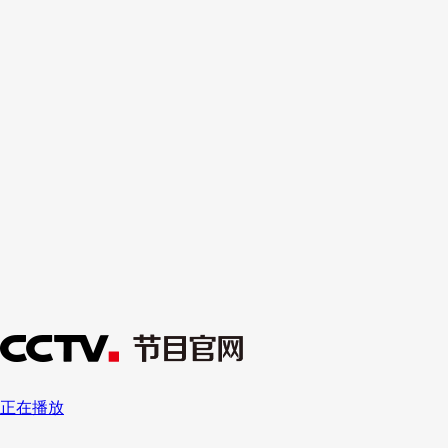
财经
教育
乡村振兴
生态环境
一带一路
央博
大国智造
大国展会
大国保险
云顶对话
云起
超
CCTV.节目官网
直播
节目单
栏目
片库
热播榜
正在播放