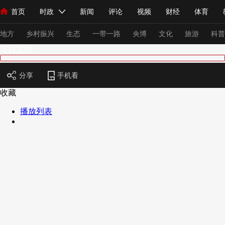
首页
时政
新闻
评论
视频
财经
体育
人民领袖习近平
直播
海外频道
片库
iPanda
栏目大全
联播+
English
中国领导人
节目单
Монгол
听音
央视快评
微视频
习式妙语
主持人
下
地方
乡村振兴
生态
一带一路
央博
文化
旅游
科普
节目官网
总台春晚
网络春晚
共产党员网
秧纪录
纪录片网
分享
手机看
收藏
播放列表
新闻
国内
国际
评论
经济
军事
科技
法
人民领袖习近平
联播+
热解读
天天学习
习式妙语
视频
小央视频
小央直播
直播中国
熊猫频道
V
现场
前线
比划
快看
蓝海中国
新兵请入列
体育
直播
竞猜
2026年世界杯
2026年冬奥会
VIP会员
CCTV奥林匹克频道
生活体育大会
体育江湖